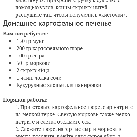
помощью узлов, концы сырных нитей
распушите так, чтобы получились «кисточки».
Домашнее картофельное печенье
Вам потребуется:
150 гр муки
200 гр картофельного пюре
100 гр сыра
50 гр моркови
2 сырых яйца
1 чайн. ложка соли
Кукурузные хлопья для панировки
Порядок работы:
Приготовьте картофельное пюре, сыр натрите
на мелкой терке. Свежую морковь также мелко
натрите и слегка отожмите сок.
Сложите пюре, натертые сыр и морковь в
миску, посолите, вбейте одно сырое яйцо, а