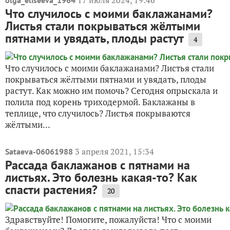
17 июля 2024, 19:46
olga_eliseeva_1964
Что случилось с моими баклажанами?
Листья стали покрываться жëлтыми
пятнами и увядать, плоды растут
4
Что случилось с моими баклажанами? Листья стали
покрываться жëлтыми пятнами и увядать, плоды
растут. Как можно им помочь? Сегодня опрыскала и
полила под корень триходермой. Баклажаны в
теплице, что случилось? Листья покрываются
жëлтыми...
3 апреля 2021, 15:34
Sataeva-06061988
Рассада баклажанов с пятнами на
листьях. Это болезнь какая-то? Как
спасти растения?
20
Здравствуйте! Помогите, пожалуйста! Что с моими