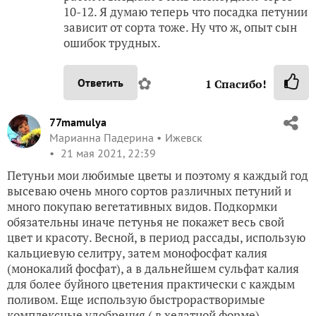
10-12. Я думаю теперь что посадка петунии
зависит от сорта тоже. Ну что ж, опыт сын
ошибок трудных.
✿
Ответить
1
Спасибо!
77mamulya
Марианна Падерина
Ижевск
21 мая 2021, 22:39
Петуньи мои любимые цветы и поэтому я каждый год
высеваю очень много сортов различных петуний и
много покупаю вегетативных видов. Подкормки
обязательны иначе петунья не покажет весь свой
цвет и красоту. Весной, в период рассады, использую
кальциевую селитру, затем монофосфат калия
(монокалий фосфат), а в дальнейшем сульфат калия
для более буйного цветения практически с каждым
поливом. Еще использую быстрорастворимые
комплексные удобрения ( в хелатной форме)