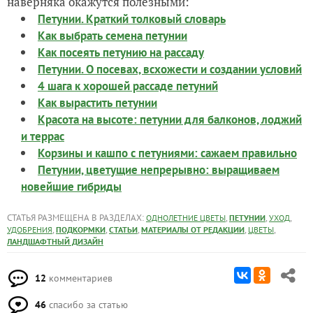
наверняка окажутся полезными:
Петунии. Краткий толковый словарь
Как выбрать семена петунии
Как посеять петунию на рассаду
Петунии. О посевах, всхожести и создании условий
4 шага к хорошей рассаде петуний
Как вырастить петунии
Красота на высоте: петунии для балконов, лоджий
и террас
Корзины и кашпо с петуниями: сажаем правильно
Петунии, цветущие непрерывно: выращиваем
новейшие гибриды
СТАТЬЯ РАЗМЕЩЕНА В РАЗДЕЛАХ:
,
,
,
ОДНОЛЕТНИЕ ЦВЕТЫ
ПЕТУНИИ
УХОД
,
,
,
,
,
УДОБРЕНИЯ
ПОДКОРМКИ
СТАТЬИ
МАТЕРИАЛЫ ОТ РЕДАКЦИИ
ЦВЕТЫ
ЛАНДШАФТНЫЙ ДИЗАЙН
12
комментариев
46
спасибо за статью