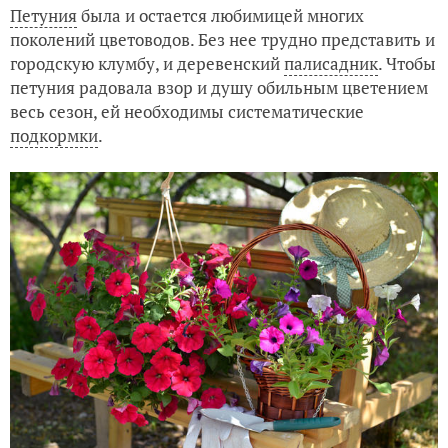
Петуния
была и остается любимицей многих
поколений цветоводов. Без нее трудно представить и
городскую клумбу, и деревенский
палисадник
. Чтобы
петуния радовала взор и душу обильным цветением
весь сезон, ей необходимы систематические
подкормки
.