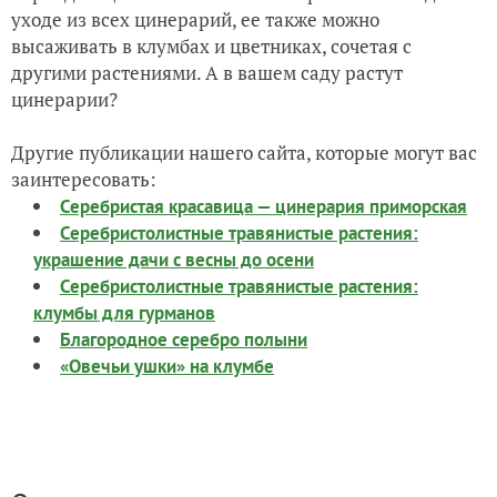
уходе из всех цинерарий, ее также можно
высаживать в клумбах и цветниках, сочетая с
другими растениями. А в вашем саду растут
цинерарии?
Другие публикации нашего сайта, которые могут вас
заинтересовать:
Серебристая красавица — цинерария приморская
Серебристолистные травянистые растения:
украшение дачи с весны до осени
Серебристолистные травянистые растения:
клумбы для гурманов
Благородное серебро полыни
«Овечьи ушки» на клумбе