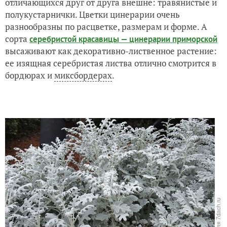
отличающихся друг от друга внешне: травянистые и
полукустарнички. Цветки цинерарии очень
разнообразны по расцветке, размерам и форме. А
сорта
серебристой красавицы — цинерарии приморской
высаживают как декоративно-лиственное растение:
ее изящная серебристая листва отлично смотрится в
бордюрах и
миксбордерах
.