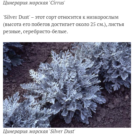
Цинерария морская 'Cirrus
'
'Silver Dust' – этот сорт относится к низкорослым
(высота его побегов достигает около 25 см.), листья
резные, серебристо-белые.
Цинерария морская 'Silver Dust
'