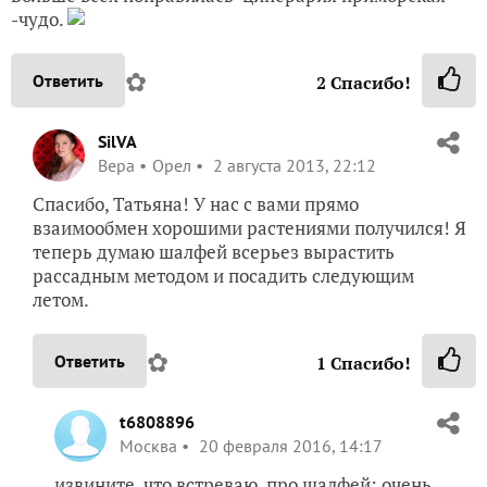
-чудо.
✿
Ответить
2
Спасибо!
SilVA
Вера
Орел
2 августа 2013, 22:12
Спасибо, Татьяна! У нас с вами прямо
взаимообмен хорошими растениями получился! Я
теперь думаю шалфей всерьез вырастить
рассадным методом и посадить следующим
летом.
✿
Ответить
1
Спасибо!
t6808896
Москва
20 февраля 2016, 14:17
извините, что встреваю, про шалфей: очень