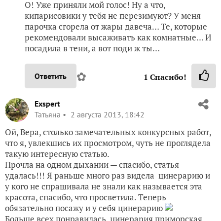
О! Уже приняли мой голос! Ну а что,
кипарисовики у тебя не перезимуют? У меня
парочка сгорела от жары давеча… Те, которые
рекомендовали высаживать как комнатные… И
посадила в тени, а вот поди ж ты…
✿
Ответить
1
Спасибо!
Exspert
Татьяна
2 августа 2013, 18:42
Ой, Вера, столько замечательных конкурсных работ,
что я, увлекшись их просмотром, чуть не проглядела
такую интересную статью.
Прочла на одном дыхании — спасибо, статья
удалась!!! Я раньше много раз видела цинерарию и
у кого не спрашивала не знали как называется эта
красота, спасибо, что просветила. Теперь
обязательно посажу и у себя цинерарию
Больше всех понравилась цинерария приморская