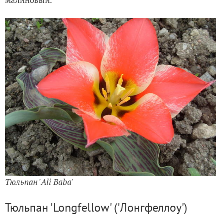
Тюльпан 'Ali Baba'
Тюльпан 'Longfellow' ('Лонгфеллоу')