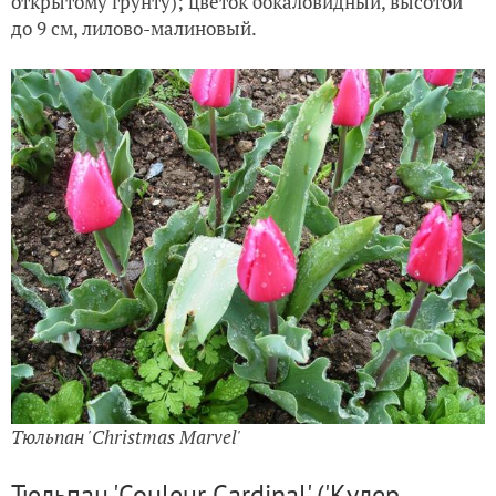
открытому грунту); цветок бокаловидный, высотой
до 9 см, лилово-малиновый.
Тюльпан 'Christmas Marvel'
Тюльпан 'Couleur Cardinal' ('Кулер