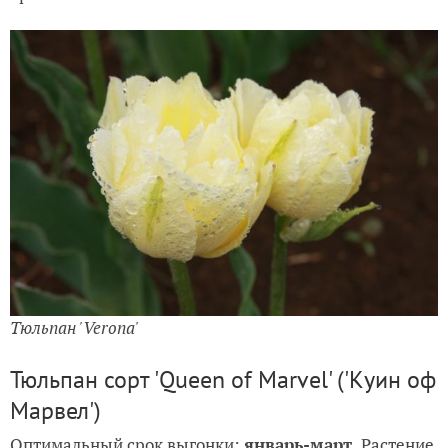
Тюльпан 'Verona'
Тюльпан сорт 'Queen of Marvel' ('Куин оф
Марвел')
Оптимальный срок выгонки:
январь-март.
Растение