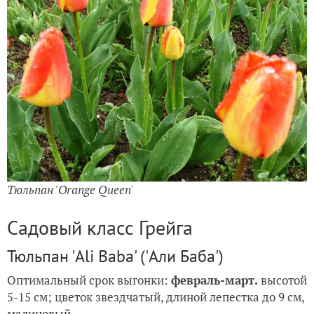
Тюльпан 'Orange Queen'
Садовый класс Грейга
Тюльпан 'Ali Baba' ('Али Баба')
Оптимальный срок выгонки:
февраль-март.
высотой
5-15 см; цветок звездчатый, длиной лепестка до 9 см,
малиновый.