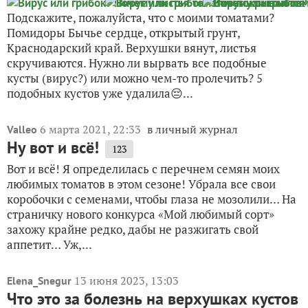
Подскажите, пожалуйста, что с моими томатами?
Помидоры Бычье сердце, открытый грунт,
Краснодарский край. Верхушки вянут, листья
скручиваются. Нужно ли вырвать все подобные
кусты (вирус?) или можно чем-то пролечить? 5
подобных кустов уже удалила😔...
6 марта 2021, 22:33
в личный журнал
Valleo
Ну вот и всё!
123
Вот и всё! Я определилась с перечнем семян моих
любимых томатов в этом сезоне! Убрала все свои
коробочки с семенами, чтобы глаза не мозолили… На
страничку нового конкурса «Мой любимый сорт»
захожу крайне редко, дабы не разжигать свой
аппетит… Уж,...
13 июня 2023, 13:03
Elena_Snegur
Что это за болезнь на верхушках кустов