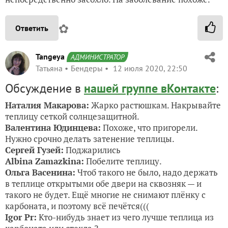
✿
Ответить
Tangeya
АДМИНИСТРАТОР
Татьяна
Бендеры
12 июля 2020, 22:50
Обсуждение в
нашей группе вКонтакте
:
Наталия Макарова:
Жарко растюшкам. Накрывайте
теплицу сеткой солнцезащитной.
Валентина Юдинцева:
Похоже, что пригорели.
Нужно срочно делать затенение теплицы.
Сергей Гузей:
Поджарились
Albina Zamazkina:
Побелите теплицу.
Ольга Васенина:
Чтоб такого не было, надо держать
в теплице открытыми обе двери на сквозняк — и
такого не будет. Ещё многие не снимают плёнку с
карбоната, и поэтому всё печётся(((
Igor Pr:
Кто-нибудь знает из чего лучше теплица из