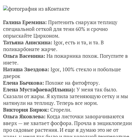
Галина Еремина:
Притенить снаружи теплицу
специальной сеткой для тени 60% и срочно
опрыскайте Цирконом.
Татьяна Анискина:
Igor, есть и та, и та. В
поликарбонате жарче.
Ольга Васенина:
На пожарника похож. Погуглите в
инете.
Наташа Звездова:
Igor, 100% стекло и побольше
дверок
Елена Бычкова:
Похоже на фитофтору.
Елена Мустафаева(Ильина):
У меня так было.
Сказали от жары. Я купила затеняющую сетку и мы
натянули на теплицу. Теперь все норм.
Виктория Бирюк:
Сгорели.
Ольга Яковлева:
Когда листочки заворачиваются
вверх — не хватает фосфора. Прочла в энциклопедии
про садовые растения. И еще я думаю это не от
жары, у меня так было и при холодной температуре