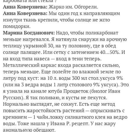
карбоната или стекла ?
Анна Коверзнева:
Жарко им. Обгорели.
Анна Коверзнева:
Мы один год к направляющим
изнутри ткань крепили, чтобы солнце не жгло
помидорки.
Марина Богданович:
Надо, чтобы поликарбонат
меньше нагревался. Я натянула снаружи на арочную
теплицу укрывной 30, на ту половину, где в обед
солнце палящее. Или сетку с затенением 40...50%. И
на вход типа навеса — вход в тени теперь.
Металлический каркас входа раскаляется сильно,
теперь меньше. Еще полейте по влажной земле по
литру под куст: на 10 л. воды 300 мл стол.уксуса 9%
(или на 3 ведра воды 1 литр столового 9% уксуса). Это
я узнала на канале ютуба Процветок (биолог Иван
Русских). Я так поливаю, и кусты не пекутся.
Нормально выглядят, не сохнут. Есть еще метод
повысить жаростойкость растений — опрыскивать с
кремнием — 1 чайн.ложку силикатного клея на ведро
воды. Тоже нашла у Ивана Р. рецепт. У нас жару
аномальную обещают.