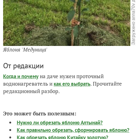
Яблоня
'
Медуница'
От редакции
на даче нужен проточный
Когда и почему
воднонагреватель и
. Прочитайте
как его выбрать
редакционный разбор.
Это может быть полезным:
Нужно ли обрезать яблоню Алтынай?
Как правильно обрезать, сформировать яблоню?
Как обрезать яблоню Китайку золотую?