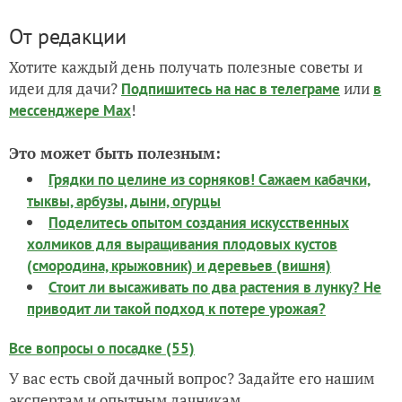
От редакции
Хотите каждый день получать полезные советы и
идеи для дачи?
или
Подпишитесь на нас
в телеграме
в
!
мессенджере Max
Это может быть полезным:
Грядки по целине из сорняков! Сажаем кабачки,
тыквы, арбузы, дыни, огурцы
Поделитесь опытом создания искусственных
холмиков для выращивания плодовых кустов
(смородина, крыжовник) и деревьев (вишня)
Стоит ли высаживать по два растения в лунку? Не
приводит ли такой подход к потере урожая?
Все вопросы о посадке (55)
У вас есть свой дачный вопрос? Задайте его нашим
экспертам и опытным дачникам.