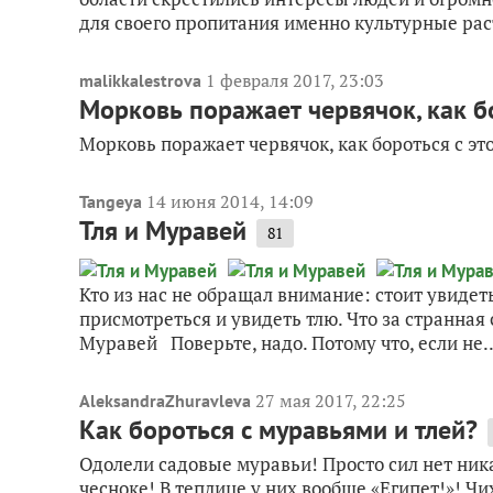
для своего пропитания именно культурные раст
1 февраля 2017, 23:03
malikkalestrova
Морковь поражает червячок, как б
Морковь поражает червячок, как бороться с эт
14 июня 2014, 14:09
Tangeya
Тля и Муравей
81
Кто из нас не обращал внимание: стоит увиде
присмотреться и увидеть тлю. Что за странная
Муравей Поверьте, надо. Потому что, если не..
27 мая 2017, 22:25
AleksandraZhuravleva
Как бороться с муравьями и тлей?
Одолели садовые муравьи! Просто сил нет ника
чесноке! В теплице у них вообще «Египет!»! Чи