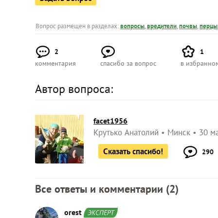
Вопрос размещен в разделах:
вопросы
,
вредители
,
почвы
,
перцы
2
1
комментария
спасибо за вопрос
в избранно
Автор вопроса:
facet1956
Крутько Анатолий
Минск
30 ма
Сказать спасибо!
290
Все ответы и комментарии (
2
)
orest
ЭКСПЕРТ