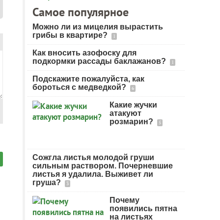
Самое популярное
Можно ли из мицелия вырастить
грибы в квартире?
1
Как вносить азофоску для
подкормки рассады баклажанов?
1
Подскажите пожалуйста, как
бороться с медведкой?
6
Какие жучки
атакуют
розмарин?
5
Сожгла листья молодой груши
сильным раствором. Почерневшие
листья я удалила. Выживет ли
груша?
3
Почему
появились пятна
на листьях