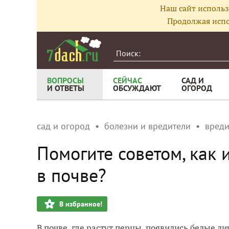
Наш сайт использ
Продолжая испо
ВОПРОСЫ
СЕЙЧАС
САД И
И ОТВЕТЫ
ОБСУЖДАЮТ
ОГОРОД
сад и огород
болезни и вредители
вреди
Помогите советом, как 
в почве?
В избранное!
В почве, где растут перцы, появились белые ли