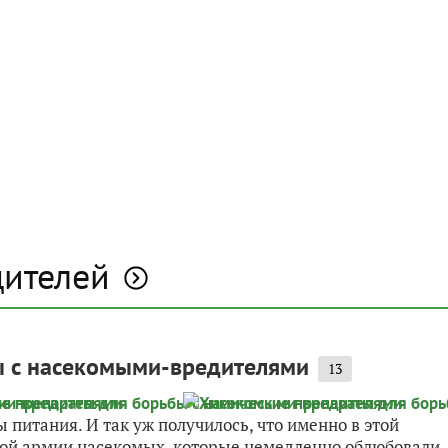
дителей
ы с насекомыми-вредителями
13
 питания. И так уж получилось, что именно в этой
ной армии насекомых, которые немедленно облюбовали