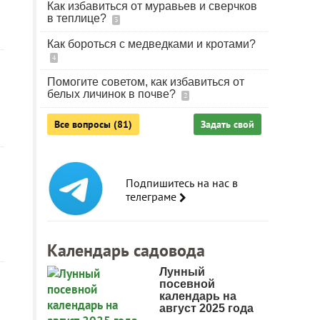
Как избавиться от муравьев и сверчков
в теплице?
3
Как бороться с медведками и кротами?
4
Помогите советом, как избавиться от
белых личинок в почве?
2
Все вопросы (81)
Задать свой
Подпишитесь на нас в
телеграме
Календарь садовода
Лунный
посевной
календарь на
август 2025 года