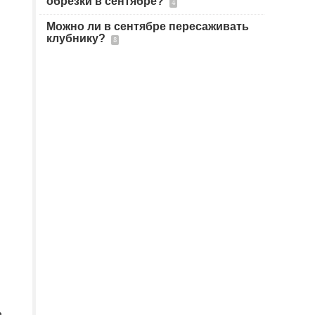
обрезки в сентябре?
4
Можно ли в сентябре пересаживать
клубнику?
8
ь