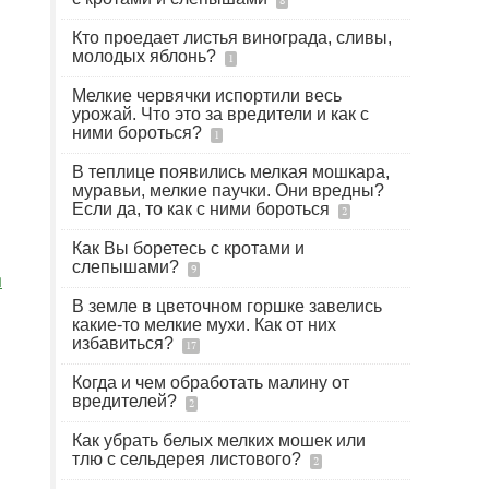
8
Кто проедает листья винограда, сливы,
молодых яблонь?
1
Мелкие червячки испортили весь
урожай. Что это за вредители и как с
ними бороться?
1
В теплице появились мелкая мошкара,
муравьи, мелкие паучки. Они вредны?
Если да, то как с ними бороться
2
Как Вы боретесь с кротами и
слепышами?
9
я
В земле в цветочном горшке завелись
какие-то мелкие мухи. Как от них
избавиться?
17
Когда и чем обработать малину от
вредителей?
2
Как убрать белых мелких мошек или
тлю с сельдерея листового?
2