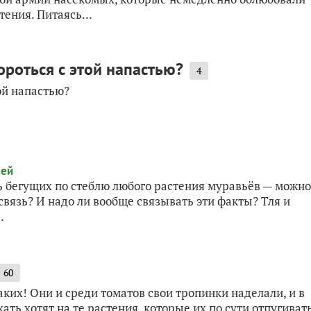
ения. Питаясь...
ороться с этой напастью?
4
ой напастью?
ть бегущих по стеблю любого растения муравьёв — можно
 связь? И надо ли вообще связывать эти факты? Тля и
.
60
ких! Они и среди томатов свои тропинки наделали, и в
хать хотят на те растения, которые их по сути отпугиват