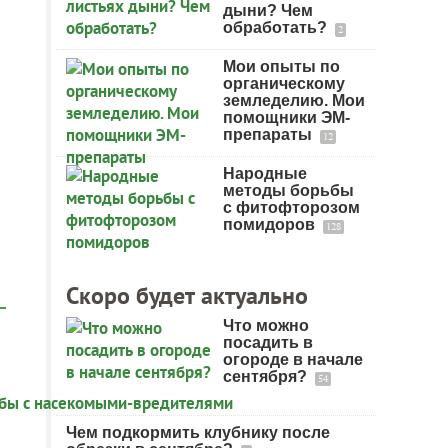
дыни? Чем
обработать?
2
Мои опыты по
органическому
земледелию. Мои
помощники ЭМ-
препараты
12
Народные
методы борьбы
с фитофторозом
помидоров
128
Скоро будет актуально
Что можно
посадить в
огороде в начале
сентября?
54
Чем подкормить клубнику после