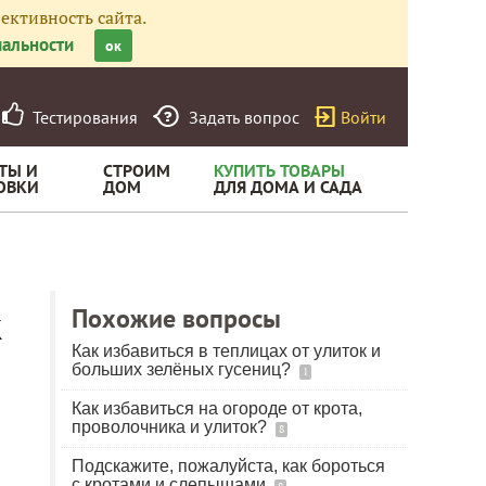
ективность сайта.
альности
ок
Тестирования
Задать вопрос
Войти
ТЫ И
СТРОИМ
КУПИТЬ ТОВАРЫ
ОВКИ
ДОМ
ДЛЯ ДОМА И САДА
к
Похожие вопросы
Как избавиться в теплицах от улиток и
больших зелёных гусениц?
1
Как избавиться на огороде от крота,
проволочника и улиток?
8
Подскажите, пожалуйста, как бороться
с кротами и слепышами