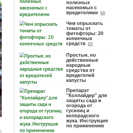
полезных
насекомых с
вредителями
12
Чем опрыскать
томаты от
фитофторы: 20
копеечных
средств
95
Простые, но
действенные
народные
средства от
вредителей
капусты
Препарат
"Коллайдер" для
защиты сада и
огорода от
гусениц и
колорадского
жука. Инструкция
по применению