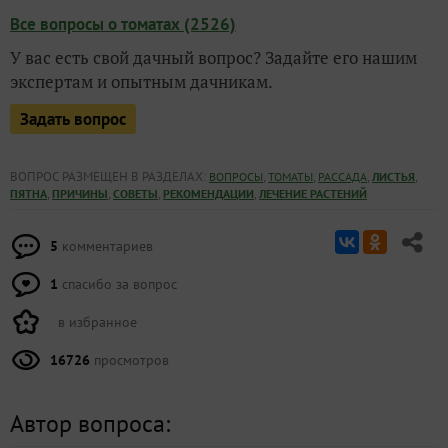
Все вопросы о томатах (2526)
У вас есть свой дачный вопрос? Задайте его нашим
экспертам и опытным дачникам.
Задать вопрос
ВОПРОС РАЗМЕЩЕН В РАЗДЕЛАХ:
,
,
,
,
ВОПРОСЫ
ТОМАТЫ
РАССАДА
ЛИСТЬЯ
,
,
,
,
ПЯТНА
ПРИЧИНЫ
СОВЕТЫ
РЕКОМЕНДАЦИИ
ЛЕЧЕНИЕ РАСТЕНИЙ
5
комментариев
1
спасибо за вопрос
в избранное
16726
просмотров
Автор вопроса: