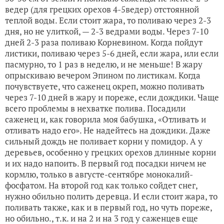
ведер (для грецких орехов 4-5ведер) отстоянной
теплой воды. Если стоит жара, то поливаю через 2-3
дня, но не улиткой, — 2-3 ведрами воды. Через 7-10
дней 2-3 раза поливаю Корневином. Когда пойдут
листики, поливаю через 5-6 дней, если жара, или если
пасмурно, то 1 раз в неделю, и не меньше! В жару
опрыскиваю вечером Эпином по листикам. Когда
почувствуете, что саженец окреп, можно поливать
через 7-10 дней в жару и пореже, если дождики. Чаще
всего проблемы в нехватке полива. Посадили
саженец и, как говорила моя бабушка, «Отливать и
отливать надо его». Не надейтесь на дождики. Даже
сильный дождь не поливает корни у помидор. А у
деревьев, особенно у грецких орехов длинные корни
и их надо напоить. В первый год посадки ничем не
кормлю, только в августе-сентябре монокалий-
фосфатом. На второй год как только сойдет снег,
нужно обильно полить деревца. И если стоит жара, то
поливать также, как и в первый год, но чуть пореже,
но обильно., т.к. и на 2 и на 3 год у саженцев еще