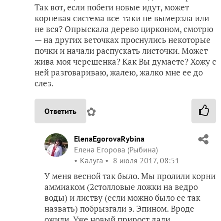
Так вот, если побеги новые идут, может
корневая система все-таки не вымерзла или
не вся? Опрыскала дерево цирконом, смотрю
— на других веточках проснулись некоторые
почки и начали распускать листочки. Может
жива моя черешенка? Как Вы думаете? Хожу с
ней разговариваю, жалею, жалко мне ее до
слез.
✿
Ответить
ElenaEgorovaRybina
Елена Егорова (Рыбина)
Калуга
8 июля 2017, 08:51
У меня весной так было. Мы пролили корни
аммиаком (2столловые ложки на ведро
воды) и листву (если можно было ее так
назвать) побрызгали э. Эпином. Вроде
ожили. Уже новый прирост дали.