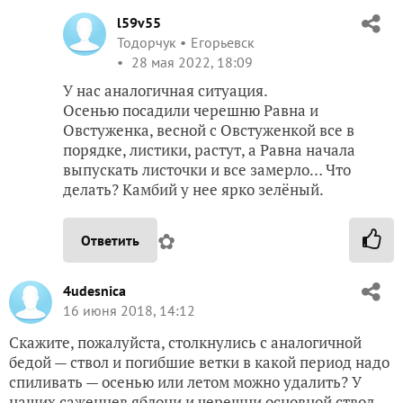
l59v55
Тодорчук
Егорьевск
28 мая 2022, 18:09
У нас аналогичная ситуация.
Осенью посадили черешню Равна и
Овстуженка, весной с Овстуженкой все в
порядке, листики, растут, а Равна начала
выпускать листочки и все замерло… Что
делать? Камбий у нее ярко зелёный.
✿
Ответить
4udesnica
16 июня 2018, 14:12
Скажите, пожалуйста, столкнулись с аналогичной
бедой — ствол и погибшие ветки в какой период надо
спиливать — осенью или летом можно удалить? У
наших саженцев яблони и черешни основной ствол