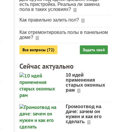
есть пристройка. Реальна ли замена
пола в таких условиях?
1
Как правильно залить пол?
2
Как отремонтировать полы в панельном
доме?
2
Все вопросы (72)
Задать свой
Сейчас актуально
10 идей
применения
старых оконных
рам
6
Громоотвод на
даче: зачем он
нужен и как его
сделать
5