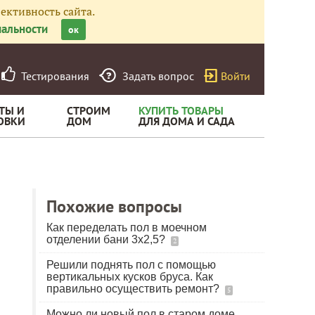
ективность сайта.
альности
ок
Тестирования
Задать вопрос
Войти
ТЫ И
СТРОИМ
КУПИТЬ ТОВАРЫ
ОВКИ
ДОМ
ДЛЯ ДОМА И САДА
Похожие вопросы
Как переделать пол в моечном
отделении бани 3х2,5?
2
Решили поднять пол с помощью
вертикальных кусков бруса. Как
правильно осуществить ремонт?
5
Можно ли новый пол в старом доме