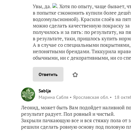
Увы, да.
. Хотя по опыту, чаще бывает, 
в попытке сэкономить купили более дешёв
водоэмульсионной). Красили слоёв на пять 
можно сделать качественную покраску за д
получилось и за пять: по результату, на п
в результате, таки, пришлось купить но
А в случае со специальными покрытиями, 
непонятными брендами. Тиккурила нравит
обычными, ни с декоративными, ни со с
✿
Ответить
Sablja
Марина Сабля
Ярославская обл.
18 октя
Леонид, может быть Вам подойдет наливной по
результат радует. Пол ровный и чистый.
Закрыли пачкающую все и вся стяжку пола от 
решили сделать ровную основу под половую пли