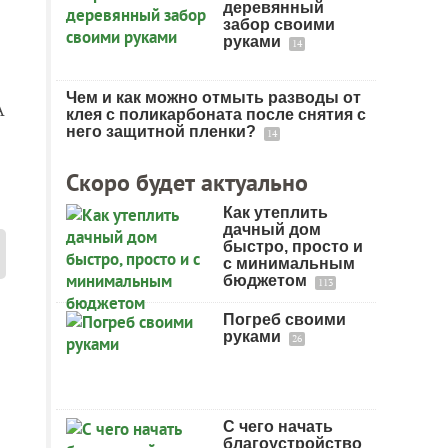
деревянный
забор своими
руками
14
Чем и как можно отмыть разводы от
А
клея с поликарбоната после снятия с
него защитной пленки?
14
Скоро будет актуально
Как утеплить
дачный дом
быстро, просто и
с минимальным
бюджетом
113
Погреб своими
руками
26
С чего начать
благоустройство