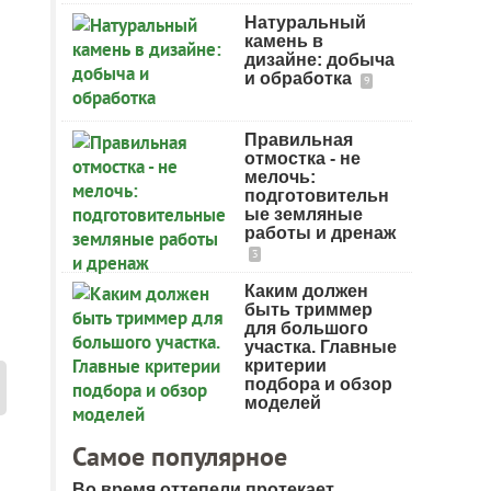
Натуральный
камень в
дизайне: добыча
и обработка
9
Правильная
отмостка - не
мелочь:
подготовительн
ые земляные
работы и дренаж
3
Каким должен
быть триммер
для большого
участка. Главные
критерии
подбора и обзор
моделей
Самое популярное
Во время оттепели протекает