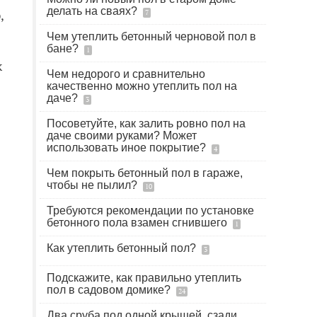
делать на сваях?
,
7
Чем утеплить бетонный черновой пол в
бане?
1
к
Чем недорого и сравнительно
качественно можно утеплить пол на
даче?
3
Посоветуйте, как залить ровно пол на
даче своими руками? Может
использовать иное покрытие?
4
Чем покрыть бетонный пол в гараже,
чтобы не пылил?
10
Требуются рекомендации по установке
бетонного пола взамен сгнившего
1
Как утеплить бетонный пол?
3
Подскажите, как правильно утеплить
пол в садовом домике?
24
Два сруба под одной крышей, сзади