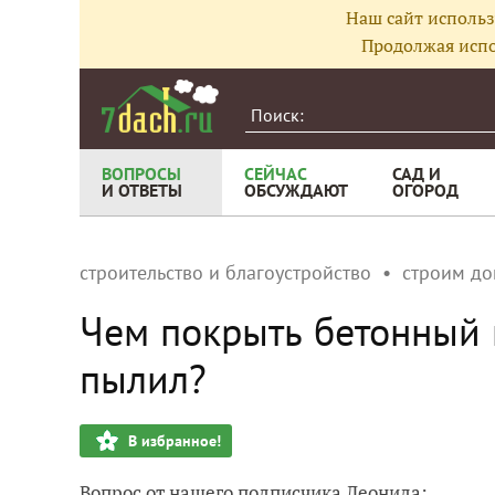
Наш сайт использ
Продолжая испо
ВОПРОСЫ
СЕЙЧАС
САД И
И ОТВЕТЫ
ОБСУЖДАЮТ
ОГОРОД
строительство и благоустройство
строим д
Чем покрыть бетонный п
пылил?
В избранное!
Вопрос от нашего подписчика Леонида: