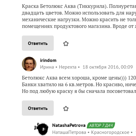
Краска Бетолюкс Аква (Тиккурила). Полиуретан
двадцать цветов. Можно использовать для на
механические нагрузки. Можно красить не тол
помещениях продуктового магазина. Вроде от 
✿
Ответить
irindom
Ирина
Нерехта
18 октября 2016, 00:09
Бетолюкс Аква всем хороша, кроме цены))) 120
Банки хватило на 6 кв.метров. Но красиво, нич
Но под любую краску я бы сначала посоветов
✿
Ответить
NatashaPetrova
АВТОР 7 ДАЧ
НаташаПетрова
Красногородское