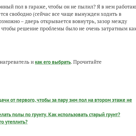
нный пол в гараже, чтобы он не пылил? Я в нем работаю
тся свободно (сейчас все чаще вынужден ходить в
возможно – дверь открывается вовнутрь, зазор между
, чтобы решение проблемы было не очень затратным ка
нагреватель и
. Прочитайте
как его выбрать
ачи от первого, чтобы за пару зим пол на втором этаже не
лать полы по грунту. Как использовать старый грунт?
го утеплить?