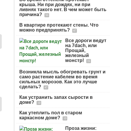
крыша. Ни при дождях, ни при
ливнях такого нет. В чем может быть
причина?
35
В квартире протекают стены. Что
можно предпринять?
47
Все дороги ведут
на 7dach, или
Прощай,
железный
монстр!
25
Возникла мысль обогревать грунт и
само растение кабелем во время
сильных морозов. Как это лучше
сделать?
47
Как устранить запах сырости в
доме?
10
Как утеплить пол в старом
каркасном доме?
10
Проза жизни: