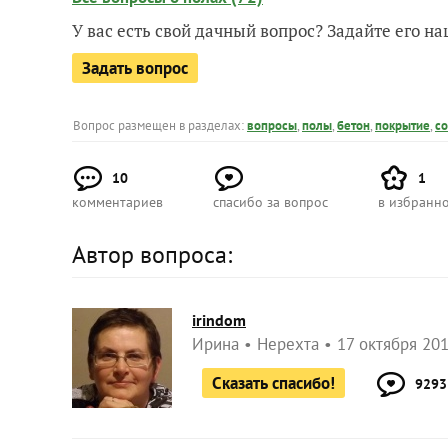
У вас есть свой дачный вопрос? Задайте его 
Задать вопрос
Вопрос размещен в разделах:
вопросы
,
полы
,
бетон
,
покрытие
,
с
10
1
комментариев
спасибо за вопрос
в избранн
Автор вопроса:
irindom
Ирина
Нерехта
17 октября 201
Сказать спасибо!
9293