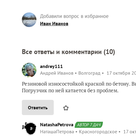
Добавили вопрос в избранное
Иван Иванов
Все ответы и комментарии (
10
)
andrey111
Андрей Иванов
Волгоград
17 октября 20
Резиновой износостойкой краской по бетону. 
Погрузчик по ней катается без проблем.
✿
Ответить
NatashaPetrova
АВТОР 7 ДАЧ
НаташаПетрова
Красногородское
17 ок