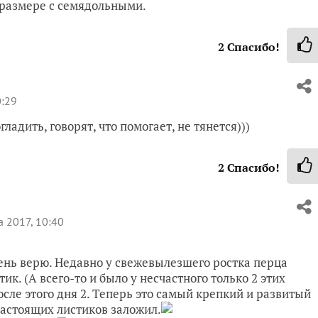
 размере с семядольными.
2
Спасибо!
0:29
адить, говорят, что помогает, не тянется)))
2
Спасибо!
 2017, 10:40
чень верю. Недавно у свежевылезшего ростка перца
к. (А всего-то и было у несчастного только 2 этих
осле этого дня 2. Теперь это самый крепкий и развитый
 настоящих листиков заложил.