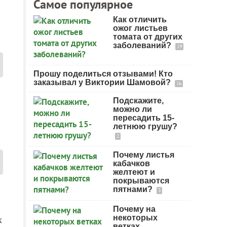
Самое популярное
Как отличить
ожог листьев
томата от других
заболеваний?
19
Прошу поделиться отзывами! Кто
заказывал у Виктории Шамовой?
16
Подскажите,
можно ли
пересадить 15-
летнюю грушу?
2
Почему листья
кабачков
желтеют и
покрываются
пятнами?
3
Почему на
некоторых
х
ветках