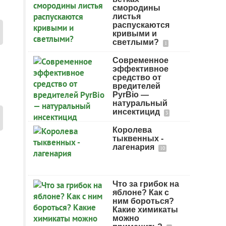
смородины
листья
распускаются
кривыми и
светлыми?
1
Современное
эффективное
средство от
вредителей
PyrBio —
натуральный
инсектицид
3
Королева
тыквенных -
лагенария
10
Что за грибок на
яблоне? Как с
ним бороться?
Какие химикаты
можно