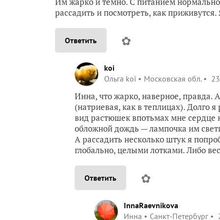
Им жарко и темно. С питанием нормально)
рассадить и посмотреть, как приживутся. 
✿
Ответить
koi
Ольга koi
Московская обл.
23
Инна, что жарко, наверное, правда. 
(натриевая, как в теплицах). Долго я
вид растюшек впотьмах мне сердце на
обложной дождь — лампочка им свети
А рассадить несколько штук я попроб
глобально, целыми лотками. Либо вес
✿
Ответить
InnaRaevnikova
Инна
Санкт-Петербург
2