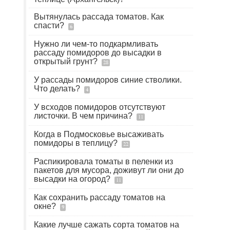
Вытянулась рассада томатов. Как
спасти?
6
Нужно ли чем-то подкармливать
рассаду помидоров до высадки в
открытый грунт?
28
У рассады помидоров синие стволики.
Что делать?
4
У всходов помидоров отсутствуют
листочки. В чем причина?
11
Когда в Подмосковье высаживать
помидоры в теплицу?
22
Распикировала томаты в пеленки из
пакетов для мусора, доживут ли они до
высадки на огород?
11
Как сохранить рассаду томатов на
окне?
9
Какие лучше сажать сорта томатов на