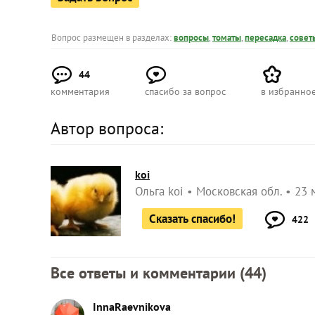
Вопрос размещен в разделах:
вопросы
,
томаты
,
пересадка
,
совет
44
комментария
спасибо за вопрос
в избранно
Автор вопроса:
koi
Ольга koi
Московская обл.
23 
Сказать спасибо!
422
Все ответы и комментарии (
44
)
InnaRaevnikova