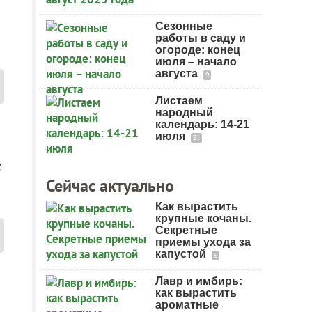
Сезонные
работы в саду и
огороде: конец
июля – начало
августа
9
Листаем
народный
календарь: 14-21
июля
31
е
Сейчас актуально
Как вырастить
крупные кочаны.
Секретные
приемы ухода за
капустой
6
Лавр и имбирь:
как вырастить
ароматные