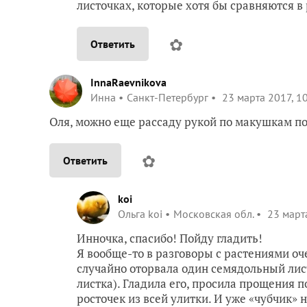
листочках, которые хотя бы сравняются в
✿
Ответить
InnaRaevnikova
Инна
Санкт-Петербург
23 марта 2017, 1
Оля, можно еще рассаду рукой по макушкам погл
✿
Ответить
koi
Ольга koi
Московская обл.
23 марта
Инночка, спасибо! Пойду гладить!
Я вообще-то в разговоры с растениями о
случайно оторвала один семядольный листи
листка). Гладила его, просила прощения п
росточек из всей улитки. И уже «чубчик»