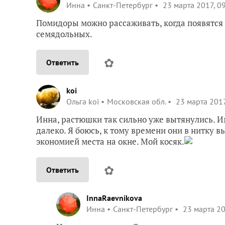
Инна
Санкт-Петербург
23 марта 2017, 0
Помидоры можно рассаживать, когда появятся 
семядольных.
✿
Ответить
koi
Ольга koi
Московская обл.
23 марта 2017
Инна, растюшки так сильно уже вытянулись. Им
далеко. Я боюсь, к тому времени они в нитку в
экономией места на окне. Мой косяк.
✿
Ответить
InnaRaevnikova
Инна
Санкт-Петербург
23 марта 20