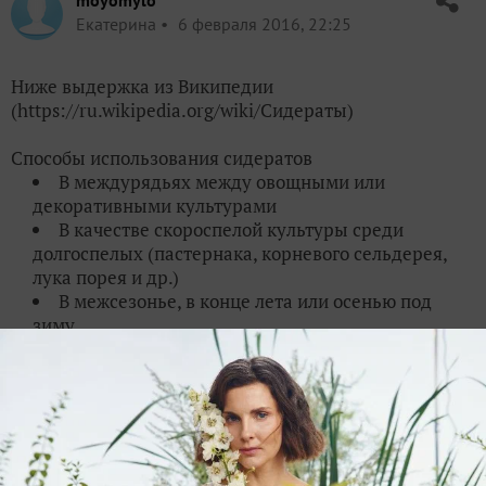
moyomylo
Екатерина
6 февраля 2016, 22:25
Ниже выдержка из Википедии
(https://ru.wikipedia.org/wiki/Сидераты)
Cпособы использования сидератов
В междурядьях между овощными или
декоративными культурами
В качестве скороспелой культуры среди
долгоспелых (пастернака, корневого сельдерея,
лука порея и др.)
В межсезонье, в конце лета или осенью под
зиму
Во время отдыха почвы от интенсивного
использования на весь год
✿
Ответить