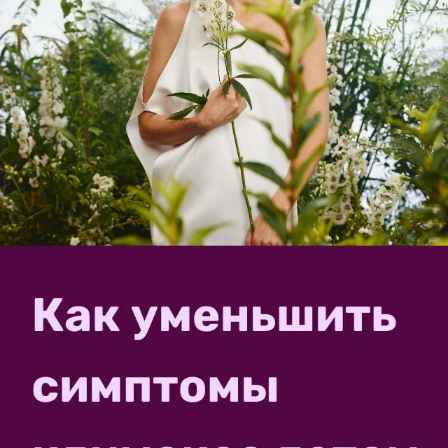
spartisan
Сибирский партизан
9 февраля 2016, 20:18
Замульчируйте черной полиэтиленовой пленкой —
она предотвратит испарение влаги.
Без воды (если земля будет реально пересохшая и не
просто корочка) нормальный урожай получить
невозможно. Если плодородный грунт уходит
достаточно глубоко, то корни воду достанут, но от
культуры, сорта и агротехники зависит, насколько
эффективно.
✿
Ответить
Пожалуйста, оставьте комментарий