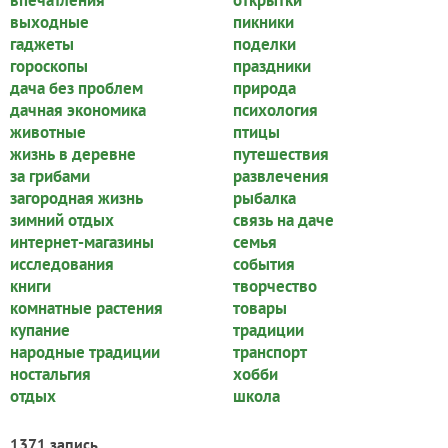
впечатления
открытки
выходные
пикники
гаджеты
поделки
гороскопы
праздники
дача без проблем
природа
дачная экономика
психология
животные
птицы
жизнь в деревне
путешествия
за грибами
развлечения
загородная жизнь
рыбалка
зимний отдых
связь на даче
интернет-магазины
семья
исследования
события
книги
творчество
комнатные растения
товары
купание
традиции
народные традиции
транспорт
ностальгия
хобби
отдых
школа
1371 запись