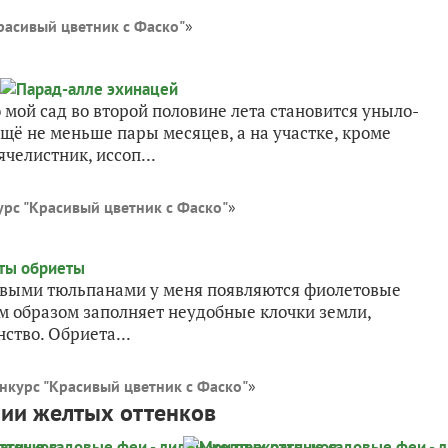
расивый цветник с Фаско"
»
о мой сад во второй половине лета становится уныло-
щё не меньше пары месяцев, а на участке, кроме
челистник, иссоп...
урс "Красивый цветник с Фаско"
»
рвыми тюльпанами у меня появляются фиолетовые
м образом заполняет неудобные клочки земли,
ство. Обриета...
нкурс "Красивый цветник с Фаско"
»
лии желтых оттенков