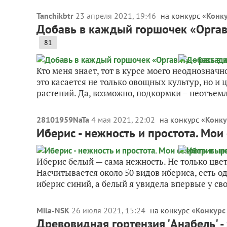
Tanchikbtr
23 апреля 2021, 19:46
на конкурс «
Конку
Добавь в каждый горшочек «Оргави
81
Кто меня знает, тот в курсе моего неоднозна
это касается не только овощных культур, но и
растений. Да, возможно, подкормки – неотъемл
28101959NaTa
4 мая 2021, 22:02
на конкурс «
Конку
Иберис - нежность и простота. Мо
Иберис белый — сама нежность. Не только цвето
Насчитывается около 50 видов ибериса, есть о
иберис синий, а белый я увидела впервые у сво
Mila-NSK
26 июля 2021, 15:24
на конкурс «
Конкурс
Древовидная гортензия 'Анабель' -