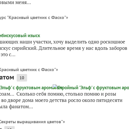
рвыми меня...
урс "Красивый цветник с Фаско"
»
шающих наши участки, хочу выделить одно роскошное
скус сирийский. Длительное время у нас вдоль заборов
то с...
Красивый цветник с Фаско"
»
матом
10
озам... Сколько себя помню, столько помню и розы
х во дворе дома моего детства росло около пятидесяти
ыла фанатом...
"Секреты выращивания цветов"
»