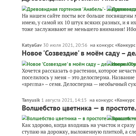
На нашем сайте посты все больше посвящены м
имею, у самой их 10 штук всяких разных, и я 
тоже заслуживают не меньшего внимания! Ибо 
KatyaGav
30 июля 2021, 20:56
на конкурс «
Конкурс
Новое 'Созвездие' в моём саду – д
Хочется рассказать о растении, которое нечаст
поселилось у меня – это делосперма. Название 
«sperma» – семя. Делосперма — необычный сук
Tanyusik
1 августа 2021, 14:15
на конкурс «
Конкурс 
Волшебство цветника — в простоте.
Как здорово, когда входишь на участок и сраз
ступаю на дорожку, выложенную плиткой, а сле