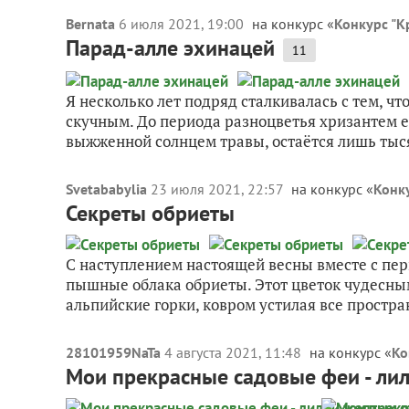
Bernata
6 июля 2021, 19:00
на конкурс «
Конкурс "К
Парад-алле эхинацей
11
Я несколько лет подряд сталкивалась с тем, чт
скучным. До периода разноцветья хризантем е
выжженной солнцем травы, остаётся лишь тыся
Svetababylia
23 июля 2021, 22:57
на конкурс «
Конк
Секреты обриеты
С наступлением настоящей весны вместе с пе
пышные облака обриеты. Этот цветок чудесны
альпийские горки, ковром устилая все простран
28101959NaTa
4 августа 2021, 11:48
на конкурс «
Ко
Мои прекрасные садовые феи - ли