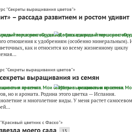
рс "Секреты выращивания цветов"
»
т» – рассада развитием и ростом удивит
чного отношения к удобрениям (особенно минеральным). 
 цветочных, как и относится ко всему жизненному циклу
емая...
рс "Секреты выращивания цветов"
»
и секреты выращивания из семян
в, но и аромата. Родина этого цветка — Испания.
днолетние и многолетние виды. У меня растет самосево
ей...
 "Красивый цветник с Фаско"
»
 звезда моего сада
13