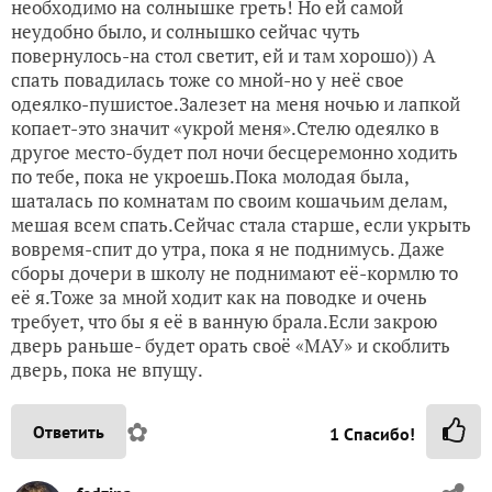
необходимо на солнышке греть! Но ей самой
неудобно было, и солнышко сейчас чуть
повернулось-на стол светит, ей и там хорошо)) А
спать повадилась тоже со мной-но у неё свое
одеялко-пушистое.Залезет на меня ночью и лапкой
копает-это значит «укрой меня».Стелю одеялко в
другое место-будет пол ночи бесцеремонно ходить
по тебе, пока не укроешь.Пока молодая была,
шаталась по комнатам по своим кошачьим делам,
мешая всем спать.Сейчас стала старше, если укрыть
вовремя-спит до утра, пока я не поднимусь. Даже
сборы дочери в школу не поднимают её-кормлю то
её я.Тоже за мной ходит как на поводке и очень
требует, что бы я её в ванную брала.Если закрою
дверь раньше- будет орать своё «МАУ» и скоблить
дверь, пока не впущу.
✿
Ответить
1
Спасибо!