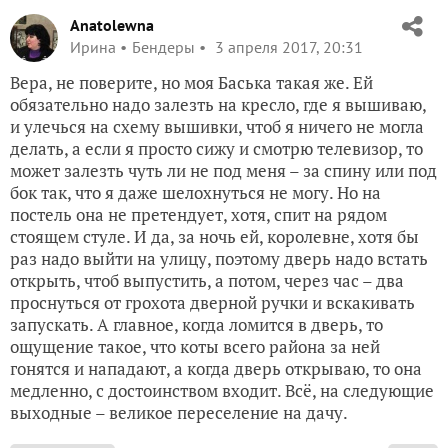
Anatolewna
Ирина
Бендеры
3 апреля 2017, 20:31
Вера, не поверите, но моя Баська такая же. Ей
обязательно надо залезть на кресло, где я вышиваю,
и улечься на схему вышивки, чтоб я ничего не могла
делать, а если я просто сижу и смотрю телевизор, то
может залезть чуть ли не под меня – за спину или под
бок так, что я даже шелохнуться не могу. Но на
постель она не претендует, хотя, спит на рядом
стоящем стуле. И да, за ночь ей, королевне, хотя бы
раз надо выйти на улицу, поэтому дверь надо встать
открыть, чтоб выпустить, а потом, через час – два
проснуться от грохота дверной ручки и вскакивать
запускать. А главное, когда ломится в дверь, то
ощущение такое, что коты всего района за ней
гонятся и нападают, а когда дверь открываю, то она
медленно, с достоинством входит. Всё, на следующие
выходные – великое переселение на дачу.