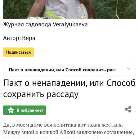
День кролика не удался
Журнал садовода VeraTyukaeva
Качество семян цинний
Автор:
Вера
Тут про погоду спрашивали
Подписаться
Качество семян дельфиниума
Пакт о ненападении, или Способ сохранить рассаду
Пакт о ненападении, или Способ
О качестве семян: статистика нового посева
сохранить рассаду
Баклажан Чешский ранний против анемии
В избранное!
Нашла рецепты с использованием сумаха
Да, в моем доме вся политика вот такая жесткая.
Насекомые тоже болеют
Между мной и кошкой Айкой заключено соглашение,