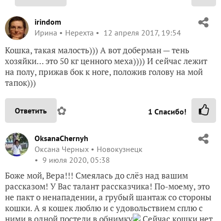
irindom
Ирина
Нерехта
12 апреля 2017, 19:54
Кошка, такая малость))) А вот доберман — тень
хозяйки… это 50 кг ценного меха)))) И сейчас лежит
на полу, прижав бок к ноге, положив голову на мой
тапок)))
✿
Ответить
1
Спасибо!
OksanaChernyh
Оксана Черных
Новокузнецк
9 июля 2020, 05:38
Боже мой, Вера!!! Смеялась до слёз над вашим
рассказом! У Вас талант рассказчика! По-моему, это
не пакт о ненападении, а грубый шантаж со стороны
кошки. А я кошек люблю и с удовольствием сплю с
ними в одной постели в обнимку
Сейчас кошки нет