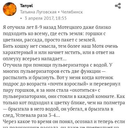
Tanyel
Татьяна Луговская
Челябинск
3 апреля 2017, 18:55
Я отучила лет 8-9 назад Мотецкого даже близко
подходить ко всему, где есть земля: горшки с
цветами, рассада, просто пакет с землей.
Бить кошку нет смысла, тем более наш Мотя очень
характерный и или начнет мстить, или в ответ на
оплеуху всерьез нападает…
Отучила при помощи пульверизатора с водой. У
многих пульверизаторов есть две функции —
распылить и брызнуть. Вот у меня когда котенок
подрос до возраста «почти взрослый» и перевернул
пару горшков, я за ним стала «охотиться» с
пульверизаторами, они стояли в каждой комнате. Как
только кот подходил к цветку ближе, чем на полметра
— брызгала в него водой, он убегал, я брызгала в
след, Успевала раза 3-4…
Через какое то время он понял, осознал и теперь если
на подоконнике рассада, он даже не претендует на