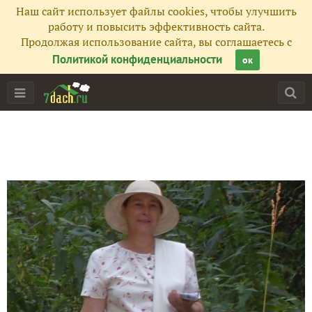
Наш сайт использует файлы cookies, чтобы улучшить
работу и повысить эффективность сайта.
Продолжая использование сайта, вы соглашаетесь с
Политикой конфиденциальности
ок
Главная
Подписчики
195
Все публикации
277
Фото
18
Сейчас обсуждают
Игра "Угадайка"