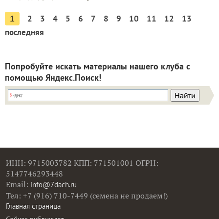
2
3
4
5
6
7
8
9
10
11
12
13
1
последняя
Попробуйте искать материалы нашего клуба с
помощью Яндекс.Поиск!
ИНН: 9715003782 КПП: 771501001 ОГРН:
5147746293448
Email:
info@7dach.ru
Тел: +7 (916) 710-7449 (семена не продаем!)
Главная страница