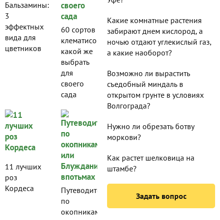
Бальзамины:
3
Какие комнатные растения
эффектных
60 сортов
забирают днем кислород, а
вида для
клематисов:
ночью отдают углекислый газ,
цветников
какой же
а какие наоборот?
выбрать
для
Возможно ли вырастить
своего
съедобный миндаль в
сада
открытом грунте в условиях
Волгограда?
Нужно ли обрезать ботву
моркови?
Как растет шелковица на
11 лучших
штамбе?
роз
Кордеса
Путеводитель
Задать вопрос
по
окопникам,