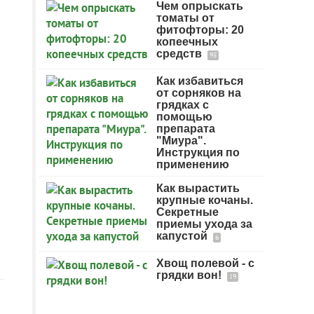
Чем опрыскать
томаты от
фитофторы: 20
копеечных
средств
95
Как избавиться
от сорняков на
грядках с
помощью
препарата
"Миура".
Инструкция по
применению
Как вырастить
крупные кочаны.
Секретные
приемы ухода за
капустой
6
Хвощ полевой - с
грядки вон!
19