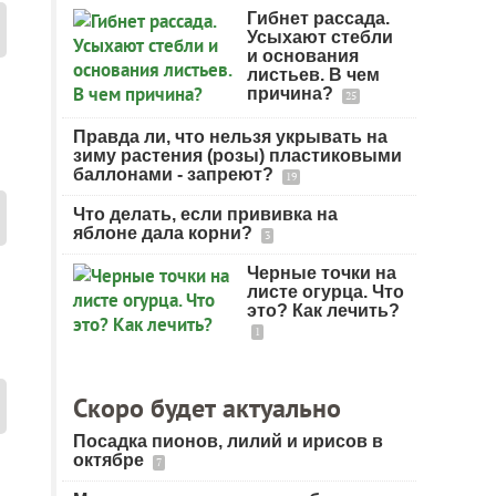
Гибнет рассада.
Усыхают стебли
и основания
листьев. В чем
причина?
25
Правда ли, что нельзя укрывать на
зиму растения (розы) пластиковыми
баллонами - запреют?
19
Что делать, если прививка на
яблоне дала корни?
3
Черные точки на
листе огурца. Что
это? Как лечить?
1
Скоро будет актуально
Посадка пионов, лилий и ирисов в
октябре
7