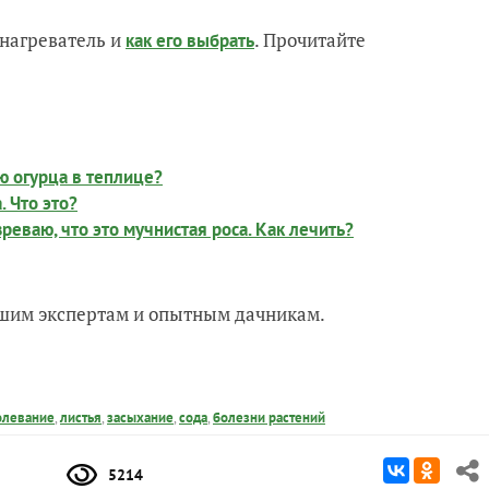
нагреватель и
. Прочитайте
как его выбрать
ю огурца в теплице?
. Что это?
реваю, что это мучнистая роса. Как лечить?
нашим экспертам и опытным дачникам.
олевание
,
листья
,
засыхание
,
сода
,
болезни растений
5214