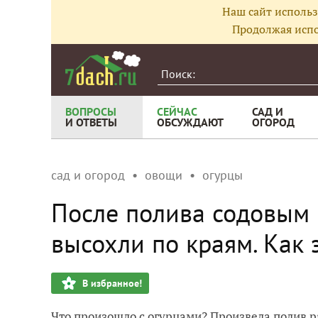
Наш сайт использ
Продолжая испо
ВОПРОСЫ
СЕЙЧАС
САД И
И ОТВЕТЫ
ОБСУЖДАЮТ
ОГОРОД
сад и огород
овощи
огурцы
После полива содовым 
высохли по краям. Как 
В избранное!
Что произошло с огурцами? Произвела полив ра