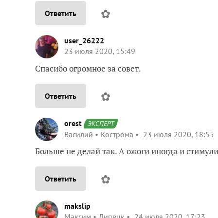
✿
Ответить
user_26222
23 июля 2020, 15:49
Спасибо огромное за совет.
✿
Ответить
orest
ЭКСПЕРТ
Василий
Кострома
23 июля 2020, 18:55
Больше не делай так. А ожоги иногда и стиму
✿
Ответить
makslip
Максим
Липецк
24 июля 2020, 17:23