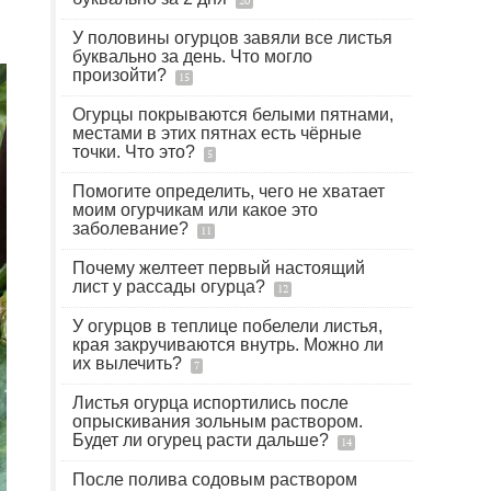
20
У половины огурцов завяли все листья
буквально за день. Что могло
произойти?
15
Огурцы покрываются белыми пятнами,
местами в этих пятнах есть чёрные
точки. Что это?
5
Помогите определить, чего не хватает
моим огурчикам или какое это
заболевание?
11
Почему желтеет первый настоящий
лист у рассады огурца?
12
У огурцов в теплице побелели листья,
края закручиваются внутрь. Можно ли
их вылечить?
7
Листья огурца испортились после
опрыскивания зольным раствором.
Будет ли огурец расти дальше?
14
После полива содовым раствором