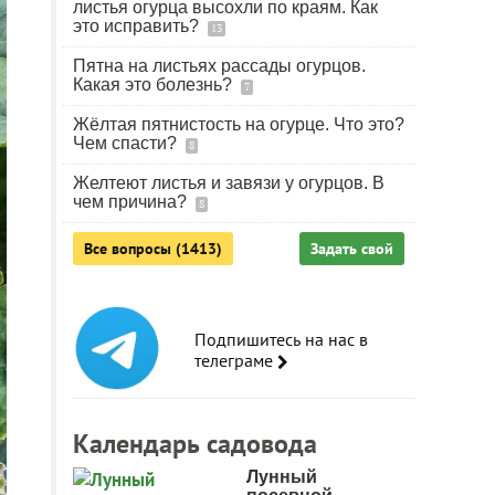
листья огурца высохли по краям. Как
это исправить?
13
Пятна на листьях рассады огурцов.
Какая это болезнь?
7
Жёлтая пятнистость на огурце. Что это?
Чем спасти?
8
Желтеют листья и завязи у огурцов. В
чем причина?
8
Все вопросы (1413)
Задать свой
Подпишитесь на нас в
телеграме
Календарь садовода
Лунный