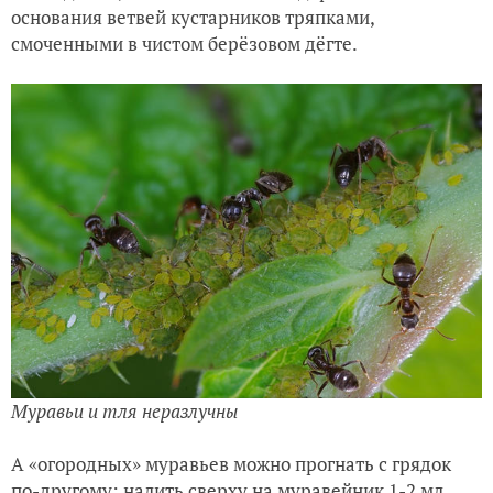
основания ветвей кустарников тряпками,
смоченными в чистом берёзовом дёгте.
Муравьи и тля неразлучны
А «огородных» муравьев можно прогнать с грядок
по-другому: налить сверху на муравейник 1-2 мл