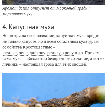
Аромат дёгтя отпугнет от морковной грядки
морковную муху
4. Капустная муха
Несмотря на свое название, капустная муха вредит
не только
капусте
, но и всем остальным культурам
семейства Крестоцветные –
редьке
,
репе
,
дайкону
,
редису
,
хрену
и др. Причем
сама муха — абсолютно безвредное создание, а вот ее
личинки – настоящая гроза для этих овощей.