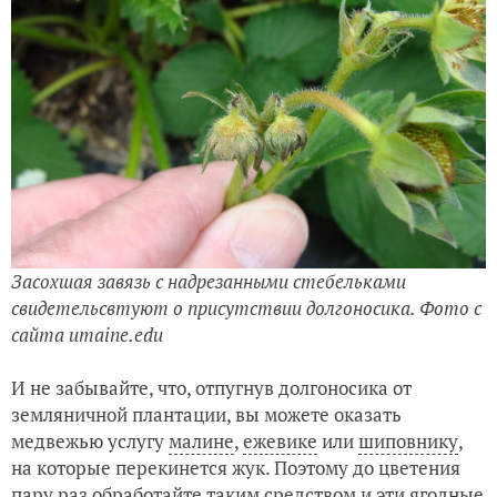
Засохшая завязь с надрезанными стебельками
свидетельсвтуют о присутствии долгоносика. Фото с
сайта umaine.edu
И не забывайте, что, отпугнув долгоносика от
земляничной плантации, вы можете оказать
медвежью услугу
малине
,
ежевике
или
шиповнику
,
на которые перекинется жук. Поэтому до цветения
пару раз обработайте таким средством и эти ягодные