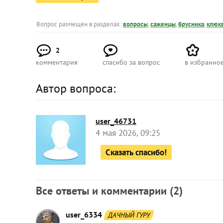
Вопрос размещен в разделах:
вопросы
,
саженцы
,
брусника
,
клюк
2
комментария
спасибо за вопрос
в избранно
Автор вопроса:
user_46731
4 мая 2026, 09:25
Сказать спасибо!
Все ответы и комментарии (
2
)
user_6334
ДАЧНЫЙ ГУРУ