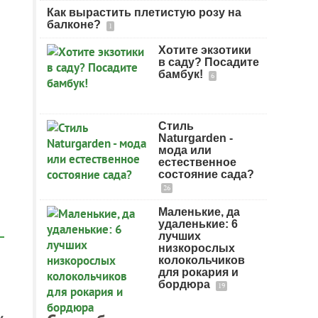
Как вырастить плетистую розу на
балконе?
1
Хотите экзотики
в саду? Посадите
бамбук!
6
Стиль
Naturgarden -
мода или
естественное
состояние сада?
26
Маленькие, да
удаленькие: 6
лучших
низкорослых
колокольчиков
для рокария и
бордюра
19
и