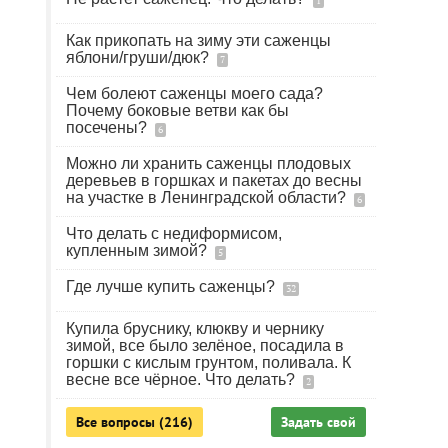
1
Как прикопать на зиму эти саженцы
яблони/груши/дюк?
7
Чем болеют саженцы моего сада?
Почему боковые ветви как бы
посечены?
6
Можно ли хранить саженцы плодовых
деревьев в горшках и пакетах до весны
на участке в Ленинградской области?
6
Что делать с недиформисом,
купленным зимой?
5
Где лучше купить саженцы?
32
Купила бруснику, клюкву и чернику
зимой, все было зелёное, посадила в
горшки с кислым грунтом, поливала. К
весне все чёрное. Что делать?
2
Все вопросы (216)
Задать свой