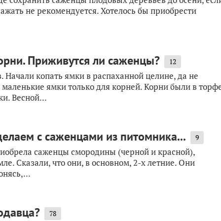
сажать не рекомендуется. Хотелось бы приобрести
орни. Приживутся ли саженцы?
12
. Начали копать ямки в распаханной целине, да не
 маленькие ямки только для корней. Корни были в торф
и. Весной...
делаем с саженцами из питомника...
9
 приобрела саженцы смородины (черной и красной),
е. Cказали, что они, в основном, 2-х летние. Они
нясь,...
одавца?
78