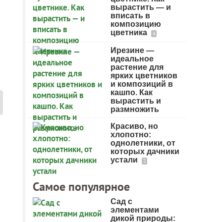
вырастить — и
вписать в
композицию
цветника
4
Ирезине —
идеальное
растение для
ярких цветников
и композиций в
кашпо. Как
вырастить и
размножить
Красиво, но
хлопотно:
однолетники, от
которых дачники
устали
2
Самое популярное
Сад с
элементами
дикой природы: