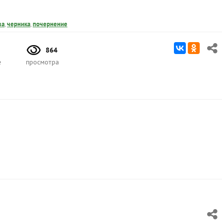
ва
,
черника
,
почернение
864
е
просмотра