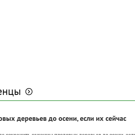
енцы
вых деревьев до осени, если их сейчас
где сохранить саженцы плодовых деревьев до осени, есл