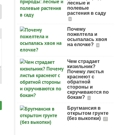
лесные и
полевые
растения в саду
6
Почему
пожелтела и
осыпалась хвоя
на елочке?
4
Чем страдает
кизильник?
Почему листья
краснеют с
обратной
стороны и
скручиваются по
бокам?
1
Бругмансия в
открытом грунте
(без выкопки)
17