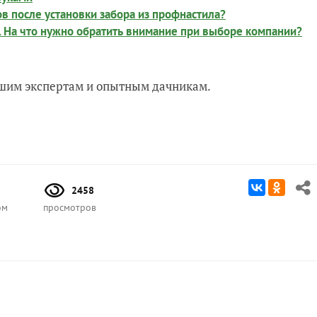
в после установки забора из профнастила?
. На что нужно обратить внимание при выборе компании?
нашим экспертам и опытным дачникам.
2458
ом
просмотров