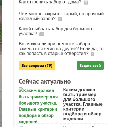
Как открепить забор от дома?
25
Чем можно закрыть старый, но прочный
железный забор?
11
Какой выбрать забор для большого
участка?
13
Возможна ли при ремонте забора
замена штакетин на другие? Если да, то
как попасть в старые отверстия?
2
Все вопросы (79)
Задать свой
Сейчас актуально
Каким должен
быть триммер
для большого
участка. Главные
критерии
подбора и обзор
моделей