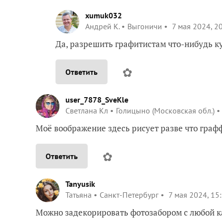
xumuk032
Андрей К.
Выгоничи
7 мая 2024, 2
Да, разрешить графитистам что-нибудь к
✿
Ответить
user_7878_SveKle
Светлана Кл
Голицыно (Московская обл.)
Моё воображение здесь рисует разве что гра
✿
Ответить
Tanyusik
Татьяна
Санкт-Петербург
7 мая 2024, 15
Можно задекорировать фотозабором с любой ка