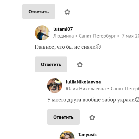
✿
Ответить
lutami07
Людмила
Санкт-Петербург
7 мая 2
Главное, что бы не сняли🙂
✿
Ответить
IuliiaNikolaevna
Юлия Николаевна
Санкт-Петер
У моего друга вообще забор украли
✿
Ответить
Tanyusik