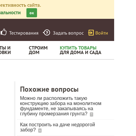
ективность сайта.
альности
ок
Тестирования
Задать вопрос
Войти
ТЫ И
СТРОИМ
КУПИТЬ ТОВАРЫ
ОВКИ
ДОМ
ДЛЯ ДОМА И САДА
Похожие вопросы
Можно ли расположить такую
конструкцию забора на монолитном
фундаменте, не закапываясь на
глубину промерзания грунта?
7
Как построить на даче недорогой
забор?
6