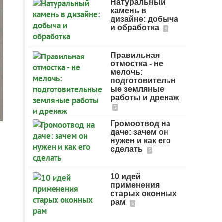
Натуральный
камень в
дизайне: добыча
и обработка
9
Правильная
отмостка - не
мелочь:
подготовительн
ые земляные
работы и дренаж
3
Громоотвод на
даче: зачем он
нужен и как его
сделать
5
10 идей
применения
старых оконных
рам
6