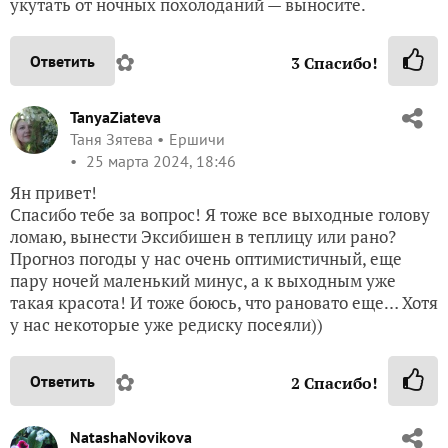
укутать от ночных похолоданий — выносите.
✿
Ответить
3
Спасибо!
TanyaZiateva
Таня Зятева
Ершичи
25 марта 2024, 18:46
Ян привет!
Спасибо тебе за вопрос! Я тоже все выходные голову
ломаю, вынести Эксибишен в теплицу или рано?
Прогноз погоды у нас очень оптимистичный, еще
пару ночей маленький минус, а к выходным уже
такая красота! И тоже боюсь, что рановато еще… Хотя
у нас некоторые уже редиску посеяли))
✿
Ответить
2
Спасибо!
NatashaNovikova