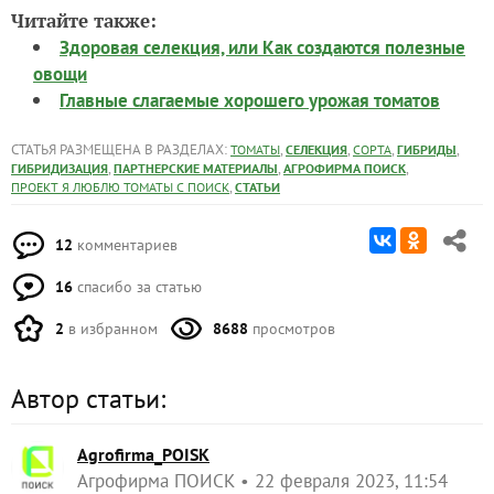
Читайте также:
Здоровая селекция, или Как создаются полезные
овощи
Главные слагаемые хорошего урожая томатов
СТАТЬЯ РАЗМЕЩЕНА В РАЗДЕЛАХ:
,
,
,
,
ТОМАТЫ
СЕЛЕКЦИЯ
СОРТА
ГИБРИДЫ
,
,
,
ГИБРИДИЗАЦИЯ
ПАРТНЕРСКИЕ МАТЕРИАЛЫ
АГРОФИРМА ПОИСК
,
ПРОЕКТ Я ЛЮБЛЮ ТОМАТЫ С ПОИСК
СТАТЬИ
12
комментариев
16
спасибо за статью
2
в избранном
8688
просмотров
Автор статьи:
Agrofirma_POISK
Агрофирма ПОИСК
22 февраля 2023, 11:54