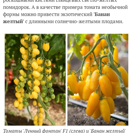
помидорок. А в качестве примера томата необычной
формы можно привести экзотический
'Банан
желтый'
с длинными солнечно-желтыми плодами.
Томаты 'Лунный фонтан' F1 (слева) и 'Банан желтый'