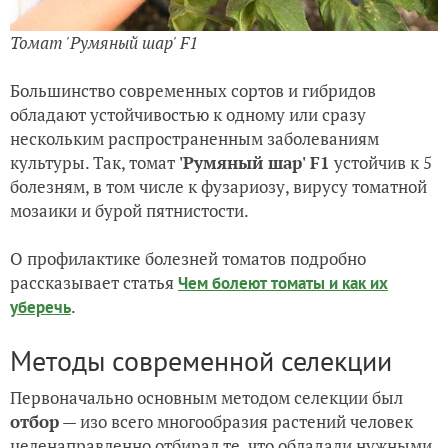
Томат 'Румяный шар' F1
Большинство современных сортов и гибридов
обладают устойчивостью к одному или сразу
нескольким распространенным заболеваниям
культуры. Так, томат
'Румяный шар' F1
устойчив к 5
болезням, в том числе к фузариозу, вирусу томатной
мозаики и бурой пятнистости.
О профилактике болезней томатов подробно
рассказывает статья
Чем болеют томаты и как их
.
уберечь
Методы современной селекции
Первоначально основным методом селекции был
отбор
— изо всего многообразия растений человек
целенаправленно отбирал те, что обладали нужными