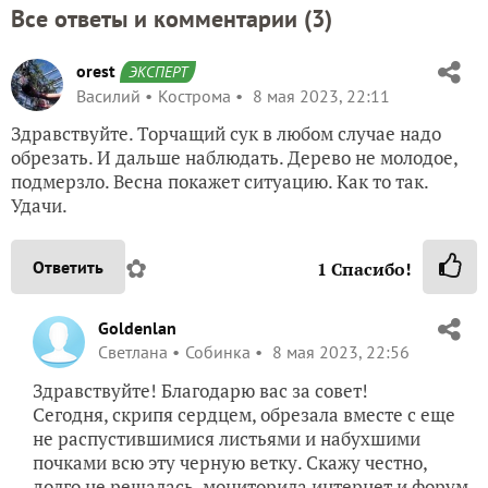
Все ответы и комментарии (
3
)
orest
ЭКСПЕРТ
Василий
Кострома
8 мая 2023, 22:11
Здравствуйте. Торчащий сук в любом случае надо
обрезать. И дальше наблюдать. Дерево не молодое,
подмерзло. Весна покажет ситуацию. Как то так.
Удачи.
✿
Ответить
1
Спасибо!
Goldenlan
Светлана
Собинка
8 мая 2023, 22:56
Здравствуйте! Благодарю вас за совет!
Сегодня, скрипя сердцем, обрезала вместе с еще
не распустившимися листьями и набухшими
почками всю эту черную ветку. Скажу честно,
долго не решалась, мониторила интернет и форум