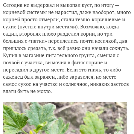
Сегодня не выдержал и выкопал куст, по итогу —
корневой системы не нарастил, даже наоборот, много
корней просто отмерли, стали темно-коричневые и
сухие (пустые внутри местами). Возможно, когда
садил, второпях плохо разделил корни, но три
больших с «пятки» переплелись почти косичкой, два
пришлось срезать, т.к. всё равно они начали сохнуть.
Купил в магазине питательного грунта, смешал с
почвой с участка, вымочил в фитоспорине и
пересадил в другое место. Если это гниль, то либо
саженец был заражен, либо заразился, но место
самое сухое на участке и солнечное, никаких застоев
влаги быть не могло.