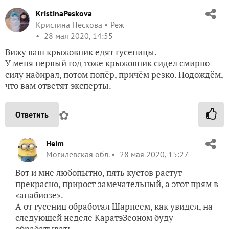
KristinaPeskova
Кристина Пескова
Реж
28 мая 2020, 14:55
Вижу ваш крыжовник едят гусеницы.
У меня первый год тоже крыжовник сидел смирно
силу набирал, потом попёр, причём резко. Подождём,
что вам ответят эксперты.
✿
Ответить
Heim
Могилевская обл.
28 мая 2020, 15:27
Вот и мне любопытно, пять кустов растут
прекрасно, прирост замечательный, а этот прям в
«анабиозе».
А от гусениц обработал Шарпеем, как увидел, на
следующей неделе КаратэЗеоном буду
обрабатывать.