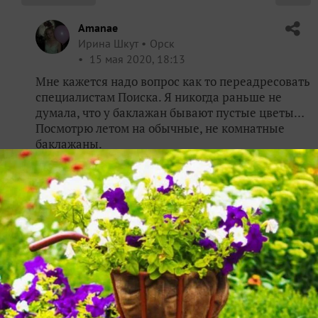
Amanae
Ирина Шкут
Орск
15 мая 2020, 18:13
Мне кажется надо вопрос как то переадресовать
специалистам Поиска. Я никогда раньше не
думала, что у баклажан бывают пустые цветы…
Посмотрю летом на обычные, не комнатные
баклажаны.
✿
Ответить
1
Спасибо!
makslip
Максим
Липецк
15 мая 2020, 18:26
Совершенно согласен. Что-то
пошло не так! Хоть и секатор теперь имеется.