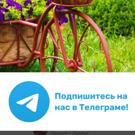
✿
Ответить
1
Спасибо!
Amanae
Ирина Шкут
Орск
15 мая 2020, 18:35
Максим, очень обидно, ведь на картинке
все так красиво, получается, это фотошоп?
Я для интереса выращиваю еще 3
домашних баклажана серии патио. Уже
набирают бутоны, наверное, высажу в
грунт и посмотрю, каких размеров он
достигнет и как будет плодоносить.
✿
Ответить
1
Спасибо!
makslip
Максим
Липецк