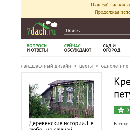
Наш сайт использ
Продолжая испо
ВОПРОСЫ
СЕЙЧАС
САД И
И ОТВЕТЫ
ОБСУЖДАЮТ
ОГОРОД
ландшафтный дизайн
цветы
однолетние
Кре
пет
В
Деревенские истории. Не
В этом
любо - не слушай...