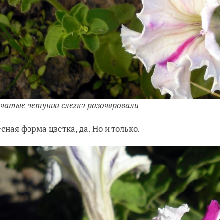
чатые петунии слегка разочаровали
сная форма цветка, да. Но и только.