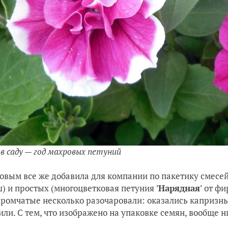
 в саду — год махровых петуний
овым все же добавила для компании по пакетику смесе
) и простых (многоцветковая петуния
'Нарядная'
от фи
хромчатые несколько разочаровали: оказались капризны
или. С тем, что изображено на упаковке семян, вообще н