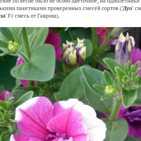
ение по весне было не особо цветочное, на однолетники
ькими пакетиками проверенных смесей сортов (
'Дуо'
см
за'
F1 смесь от Гавриш).