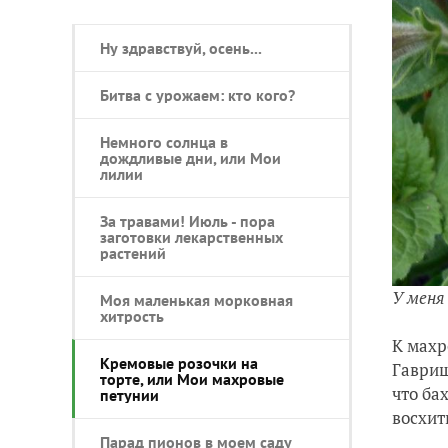
Ну здравствуй, осень...
Битва с урожаем: кто кого?
Немного солнца в
дождливые дни, или Мои
лилии
За травами! Июль - пора
заготовки лекарственных
растений
У меня
Моя маленькая морковная
хитрость
К махр
Кремовые розочки на
Гавриш
торте, или Мои махровые
что ба
петунии
восхит
Парад пионов в моем саду