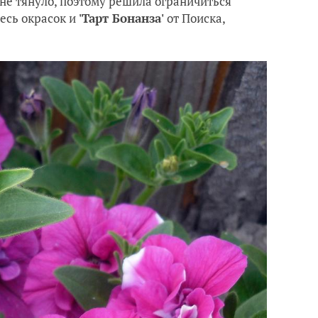
 не тянуло, поэтому решила ограничиться
есь окрасок и
'Тарт Бонанза'
от Поиска,