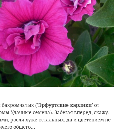
й бахромчатых (
'Эрфуртские карлики'
от
рмы Удачные семена). Забегая вперед, скажу,
ми, росли хуже остальных, да и цветением не
ичего общего...