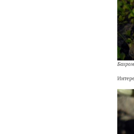
Бахром
Интере