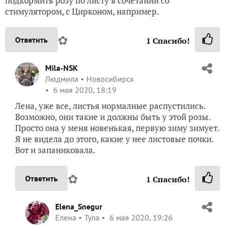
подкормить розу по листу в сочетании со
стимулятором, с Цирконом, например.
✿
Ответить
1
Спасибо!
Mila-NSK
Людмила
Новосибирск
6 мая 2020, 18:19
Лена, уже все, листья нормалные распустились.
Возможно, они такие и должны быть у этой розы.
Просто она у меня новенькая, первую зиму зимует.
Я не видела до этого, какие у нее листовые почки.
Вот и запаниковала.
✿
Ответить
1
Спасибо!
Elena_Snegur
Елена
Тула
6 мая 2020, 19:26