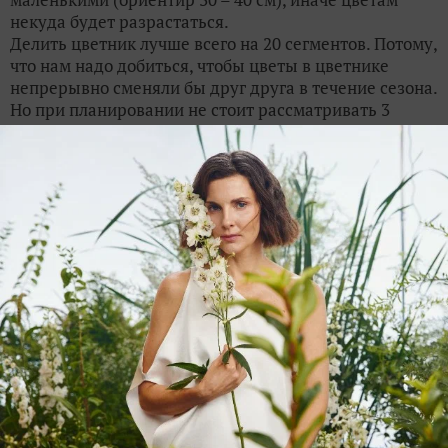
некуда будет разрастаться.
Делить цветник лучше всего на 20 сегментов. Потому,
что нам надо добиться, чтобы цветы в цветнике
непрерывно сменяли бы друг друга в течение сезона.
Но при планировании не стоит рассматривать 3
сезона – весну, лето и осень. Это очень
приблизительно, и непрерывности так вряд ли можно
достичь. Также не столь рационально рассматривать
помесячно – май, июнь, июль и т. д. – как это
традиционно делается. Если вы внимательно
понаблюдаете за цветами, то увидите, что они «не в
числе», то есть не зацветают строго 1 июня, и не
отцветают 30 июня, и так далее. Чтобы вам
сопутствовал успех, нужно рассматривать первую и
вторую половину каждого месяца. Соответственно, в
вашем цветнике должно быть предусмотрено 10
видов цветов, расцветающих в разное время, и 20
сегментов для них, поскольку лучше дать для каждой
группы растений два места – чтобы цветник был
равномернее. Допустим, в качестве растений,