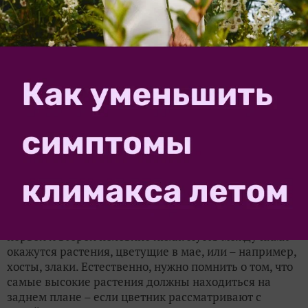
цветущих во второй половине мая, вы выбираете
пионы и поздние тюльпаны. Тогда вы высаживаете
или куртину пионов плюс куртину тюльпанов, или
две куртины пионов, или две куртины тюльпанов.
Но, конечно, если цветник небольшой, и на 20
сегментов его разделить невозможно, так как они
получаются слишком маленькими – то тогда можно
ограничиться 10 секторами.
Цветы в нарисованные сектора высаживаются так,
чтобы цветущие друг за другом не находились там
рядом, а были разделены куртинами цветов,
цветущих в другое время, или вообще
декоративнолиственными растениями. Так цветник
будет выглядеть естественнее. Например, не
высаживайте прямо рядом растения, цветущие в
первой и второй половине июля. Пусть между ними
окажутся растения, цветущие в мае, или – например,
хосты, злаки. Естественно, нужно помнить о том, что
самые высокие растения должны находиться на
заднем плане – если цветник рассматривают с