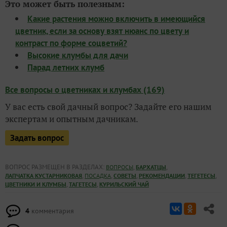
Это может быть полезным:
Какие растения можно включить в имеющийся
цветник, если за основу взят нюанс по цвету и
контраст по форме соцветий?
Высокие клумбы для дачи
Парад летних клумб
Все вопросы о цветниках и клумбах (169)
У вас есть свой дачный вопрос? Задайте его нашим
экспертам и опытным дачникам.
Задать вопрос
ВОПРОС РАЗМЕЩЕН В РАЗДЕЛАХ:
,
,
ВОПРОСЫ
БАРХАТЦЫ
,
,
,
,
,
ЛАПЧАТКА КУСТАРНИКОВАЯ
ПОСАДКА
СОВЕТЫ
РЕКОМЕНДАЦИИ
ТЕГЕТЕСЫ
,
,
ЦВЕТНИКИ И КЛУМБЫ
ТАГЕТЕСЫ
КУРИЛЬСКИЙ ЧАЙ
4
комментария