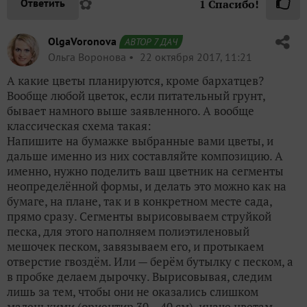
✿
Ответить
1
Спасибо!
OlgaVoronova
АВТОР 7 ДАЧ
Ольга Воронова
22 октября 2017, 11:21
А какие цветы планируются, кроме бархатцев?
Вообще любой цветок, если питательный грунт,
бывает намного выше заявленного. А вообще
классическая схема такая:
Напишите на бумажке выбранные вами цветы, и
дальше именно из них составляйте композицию. А
именно, нужно поделить ваш цветник на сегменты
неопределённой формы, и делать это можно как на
бумаге, на плане, так и в конкретном месте сада,
прямо сразу. Сегменты вырисовываем струйкой
песка, для этого наполняем полиэтиленовый
мешочек песком, завязываем его, и протыкаем
отверстие гвоздём. Или — берём бутылку с песком, а
в пробке делаем дырочку. Вырисовывая, следим
лишь за тем, чтобы они не оказались слишком
маленькими (ориентир 30 – 40 см), иначе цветам