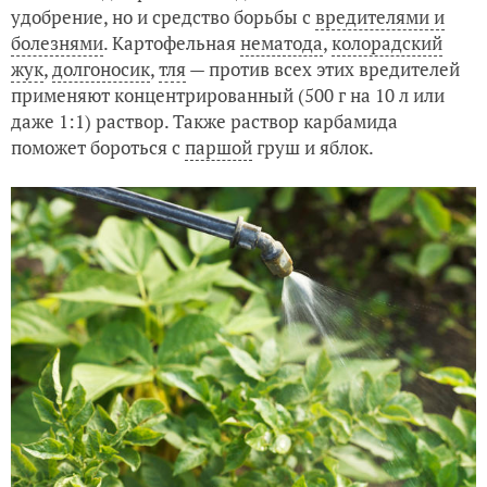
удобрение, но и средство борьбы с
вредителями и
болезнями
. Картофельная
нематода
,
колорадский
жук
,
долгоносик
,
тля
— против всех этих вредителей
применяют концентрированный (500 г на 10 л или
даже 1:1) раствор. Также раствор карбамида
поможет бороться с
паршой
груш и яблок.