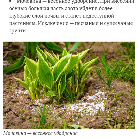
Мочевина — весеннее удобрение. При внесении
осенью большая часть азота уйдет в более
глубокие слои почвы и станет недоступной
растениям. Исключение — песчаные и супесчаные
грунты.
Мочевина — весеннее удобрение