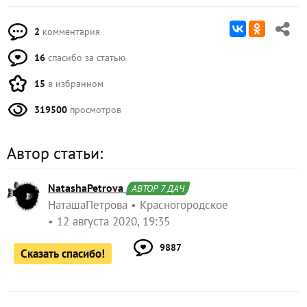
2
комментария
16
спасибо за статью
15
в избранном
319500
просмотров
Автор статьи:
NatashaPetrova
АВТОР 7 ДАЧ
НаташаПетрова
Красногородское
12 августа 2020, 19:35
9887
Сказать спасибо!