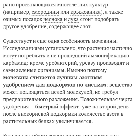
рано просыпающихся многолетних культур
(например,
смородины
или
крыжовника
), а также
озимых посадок
чеснока
и
лука
стоит подобрать
другое удобрение, содержащее азот.
Существует и еще одна особенность мочевины.
Исследованиями установлено, что растения частично
могут потреблять и не прошедший аммонификацию
карбамид: кроме уробактерий, уреазу производят и
сами зеленые организмы. Именно поэтому
мочевина считается лучшим азотным
удобрением для подкормок по листьям
: вещество
может поглощаться целой молекулой, не требуя
предварительного разложения. Положительная черта
удобрения —
быстрый эффект
: уже на второй день
после внекорневой подкормки количество азота в
растительных белках увеличивается.
Будучи нестойким соединением, при контакте с