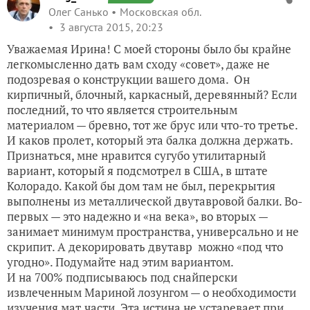
Олег Санько
Московская обл.
3 августа 2015, 20:23
Уважаемая Ирина! С моей стороны было бы крайне
легкомысленно дать вам сходу «совет», даже не
подозревая о конструкции вашего дома. Он
кирпичный, блочный, каркасный, деревянный? Если
последний, то что является строительным
материалом — бревно, тот же брус или что-то третье.
И каков пролет, который эта балка должна держать.
Признаться, мне нравится сугубо утилитарный
вариант, который я подсмотрел в США, в штате
Колорадо. Какой бы дом там не был, перекрытия
выполнены из металлической двутавровой балки. Во-
первых — это надежно и «на века», во вторых —
занимает минимум пространства, универсально и не
скрипит. А декорировать двутавр можно «под что
угодно». Подумайте над этим вариантом.
И на 700% подписываюсь под снайперски
извлеченным Мариной лозунгом — о необходимости
изучения мат.части. Эта истина не устаревает при