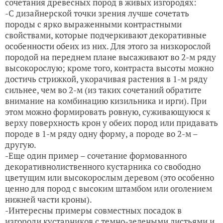
сочетания древесных пород в живых изгородях:
-С дизайнерской точки зрения лучше сочетать
породы с ярко выраженными контрастными
свойствами, которые подчеркивают декоративные
особенности обеих из них. Для этого за низкорослой
породой на переднем плане высаживают во 2-м ряду
высокорослую; кроме того, контраста высоты можно
достичь стрижкой, укорачивая растения в 1-м ряду
сильнее, чем во 2-м (из таких сочетаний обратите
внимание на комбинацию кизильника и ирги). При
этом можно формировать ровную, суживающуюся к
верху поверхность крон у обеих пород или придавать
породе в 1-м ряду одну форму, а породе во 2-м –
другую.
-Еще один пример – сочетание формованного
декоративнолиственного кустарника со свободно
цветущим или высокорослым деревом (это особенно
ценно для пород с высоким штамбом или оголением
нижней части кроны).
-Интересны примеры совместных посадок в
изгороди кустарников с темно-зелеными листьями и