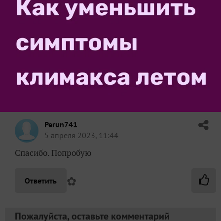
Попробуйте, прежде всего вынуть из горшка
стряхнуть старый грунт с корней и посадить в
нормальный грунт для гортензий. Обязательно
срежьте цветы и бутоны. Надо же задаться вопросом:
как у такого маленького растения такие цветы?
Значит в кормили на образование цветов, а не для
нормального развития растения
✿
Ответить
Perun741
5 апреля 2023, 11:44
Спасибо. Попробую
✿
Ответить
Пожалуйста, оставьте комментарий