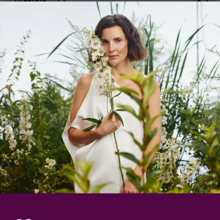
✿
Perun741
4 апреля 2023, 20:17
Спасибо за ответ.
Растение которое получил по почте погибло.
Второе куплено в магазине пустило ветки 12 см и
начало сохнуть. Пересадил в маленький горшок
сейчас пустило новые листья. Этот цветок куплен в
магазине уже цветущее. От покупки до посадки
прошел 1 час. Земля с магазина для гортензий.
✿
Ответить
Yorik
Юрий
Калининградская обл.
5 апреля 2023, 09:57
Это из серии «растения украшения» для праздников.