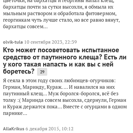
цветочки, на бархатцы и георгины напал клещ,
бархатцы почти за сутки высохли, я обмыла их
мыльным раствором и обработала фитовермом,
георгинкам чуть лучше стало, но все равно вянут,
бархатцы совсем...
10 сентября 2023, 22:39
olvik-tula
Кто может посоветовать испытанное
средство от паутинного клеща? Есть ли
у кого такая напасть и как вы с ней
боретесь?
29
Я сеяла в этом году своих любимцев-огурчиков:
Герман, Маринду, Кураж. … И навалился на них
паутинный клещ… Муж боролся-боролся, всё без
толку :( Маринда совсем высохла, сдернули, Герман
и Кураж держатся пока… Вместе с огурцами в одном
парнике...
6 декабря 2015, 10:12
AllaKrikus