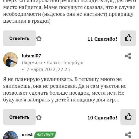
сверх запланированно решила посадить лук, для него
место найдется. Маме полушутя сказала, что в случае
необходимости (надеюсь она не настанет) превращу
цветники в грядки)
✿
Ответить
11
Спасибо!
lutami07
Людмила
Санкт-Петербург
7 марта 2022, 22:25
Я не планирую увеличивать. В теплицу много не
запихнешь, она не резиновая. Да и сам участок не
позволяет сделать больше посадок, места нет. Не
буду же я забирать у детей площадку для игр…
✿
Ответить
10
Спасибо!
orest
ЭКСПЕРТ