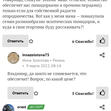
обеспечит нас пимидорками и прочими перцами))
только если для собственной радости
огородничества. Вот как у меня мама — понакупила
семян разноообразно экзотических пимидорок, и
куда я свои георгины буду рассаживать?!
✿
Ответить
6
Спасибо!
innazolotova75
Инна Золотова
Рязань
9 марта 2022, 08:14
Владимир, да никто не сомневается, что
обеспечит! Вопрос, по какой цене?
✿
Ответить
5
Спасибо!
orest
ЭКСПЕРТ