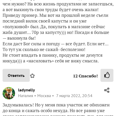
чем нужно? На всю жизнь продуктами не запасешься,
а вот выкинуть свои труды будет очень жалко!
Приведу пример. Мы вот на прошлой неделе съели
последний вилок своей капусты и он уже
«полуживой» был. Да, покупать в магазине сейчас
жаба душит… 70р за капусту))) но! Посади я больше
— выкинула бы!
Если даст Бог силы и погоду — все будет. Если нет…
То тут уж сколько не сажай- бесполезно!
Не стоит впадать в панику, продукты не денутся
никуда))) а «насиловать» себя не вижу смысла.
✿
Ответить
12
Спасибо!
ladynelly
Наталия
Москва
7 марта 2022, 20:54
Задумывалась! Но у меня пока участок не обихожен
до конца и сажать особо некуда. Но все равно уже