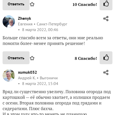
✿
Ответить
10
Спасибо!
Zhenyk
Евгения
Санкт-Петербург
8 марта 2022, 00:46
Больше спасибо всем за ответы, они мне реально
помогли более-менее принять решение!
✿
Ответить
8
Спасибо!
xumuk032
Андрей К.
Выгоничи
8 марта 2022, 15:04
Вряд ли существенно увеличу. Половина огорода под
картошкой — её обычно хватает, а излишки продаем
с осени. Вторая половина огорода под грядами и
сидератами. Плюс бахча.
И в этом году что-то менять не планирую.