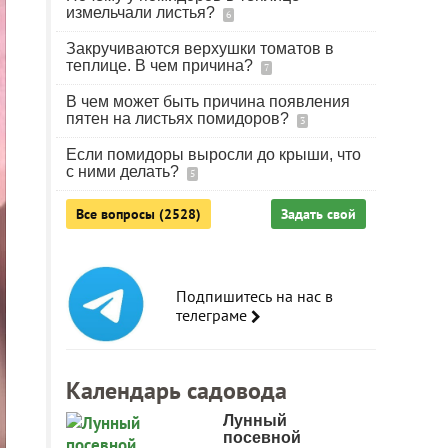
измельчали листья?
6
Закручиваются верхушки томатов в
теплице. В чем причина?
7
В чем может быть причина появления
пятен на листьях помидоров?
3
Если помидоры выросли до крыши, что
с ними делать?
5
Все вопросы (2528)
Задать свой
Подпишитесь на нас в
телеграме
Календарь садовода
Лунный
посевной