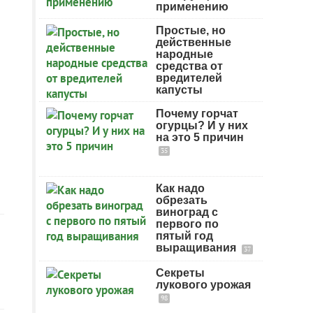
применению
Простые, но
действенные
народные
средства от
вредителей
капусты
Почему горчат
огурцы? И у них
на это 5 причин
35
Как надо
обрезать
виноград с
первого по
пятый год
выращивания
37
Секреты
лукового урожая
98