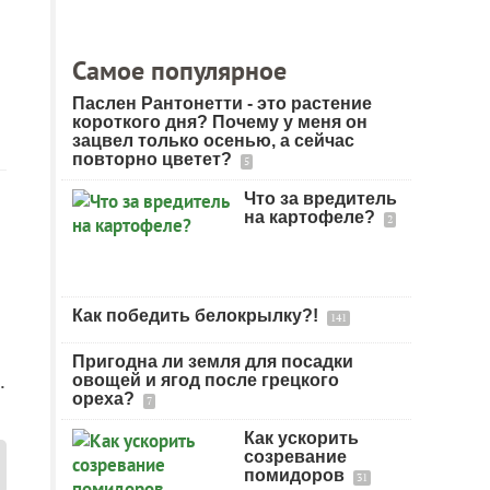
Самое популярное
Паслен Рантонетти - это растение
короткого дня? Почему у меня он
зацвел только осенью, а сейчас
повторно цветет?
5
Что за вредитель
на картофеле?
2
Как победить белокрылку?!
141
Пригодна ли земля для посадки
.
овощей и ягод после грецкого
ореха?
7
Как ускорить
созревание
помидоров
31