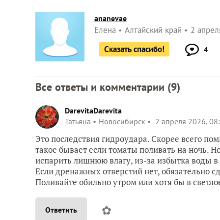
ananevae
Елена
Алтайский край
2 апрел
Сказать спасибо!
4
Все ответы и комментарии (
9
)
DarevitaDarevita
Татьяна
Новосибирск
2 апреля 2026, 08
Это последствия гидроудара. Cкорее всего по
такое бывает если томаты поливать на ночь. Н
испарить лишнюю влагу, из-за избытка воды в 
Если дренажных отверстий нет, обязательно сд
Поливайте обильно утром или хотя бы в светло
✿
Ответить