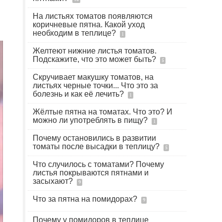
На листьях томатов появляются
коричневые пятна. Какой уход
необходим в теплице?
1
Желтеют нижние листья томатов.
Подскажите, что это может быть?
5
Скручивает макушку томатов, на
листьях черные точки... Что это за
болезнь и как её лечить?
1
Жёлтые пятна на томатах. Что это? И
можно ли употреблять в пищу?
1
Почему остановились в развитии
томаты после высадки в теплицу?
5
Что случилось с томатами? Почему
листья покрываются пятнами и
засыхают?
9
Что за пятна на помидорах?
9
Почему у помидоров в теплице