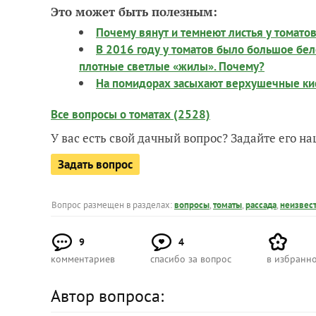
Это может быть полезным:
Почему вянут и темнеют листья у томато
В 2016 году у томатов было большое бел
плотные светлые «жилы». Почему?
На помидорах засыхают верхушечные кист
Все вопросы о томатах (2528)
У вас есть свой дачный вопрос? Задайте его 
Задать вопрос
Вопрос размещен в разделах:
вопросы
,
томаты
,
рассада
,
неизвес
9
4
комментариев
спасибо за вопрос
в избранн
Автор вопроса: