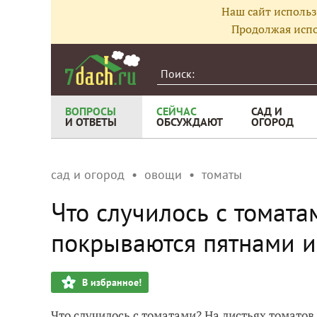
Наш сайт использ
Продолжая испо
ВОПРОСЫ
СЕЙЧАС
САД И
И ОТВЕТЫ
ОБСУЖДАЮТ
ОГОРОД
сад и огород
овощи
томаты
Что случилось с томата
покрываются пятнами и
В избранное!
Что случилось с томатами? На листьях томатов