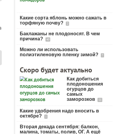
Какие сорта яблонь можно сажать в
торфяную почву?
2
в
Баклажаны не плодоносят. В чем
причина?
40
Можно ли использовать
полиэтиленовую пленку зимой?
7
Скоро будет актуально
Как добиться
плодоношения
огурцов до
самых
заморозков
55
Какие удобрения надо вносить в
октябре?
1
Вторая декада сентября: балкон,
малина, томаты, полив, ОГ. А ещё