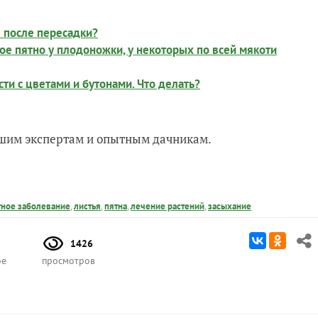
в после пересадки?
ое пятно у плодоножки, у некоторых по всей мякоти
и с цветами и бутонами. Что делать?
нашим экспертам и опытным дачникам.
тное заболевание
,
листья
,
пятна
,
лечение растений
,
засыхание
1426
ое
просмотров