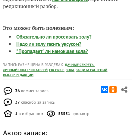
редакционный разбор.
Это может быть полезным:
Обязательно ли просеивать золу?
Надо ли золу гасить уксусом?
"Пропадает" ли намокшая зола?
ЗАПИСЬ РАЗМЕЩЕНА В РАЗДЕЛАХ:
,
ДАЧНЫЕ СЕКРЕТЫ
,
,
,
,
ЛИЧНЫЙ ОПЫТ ЧИТАТЕЛЕЙ
FIX PRICE
ЗОЛА
ЗАЩИТА РАСТЕНИЙ
ВЫБОР РЕДАКЦИИ
36
комментариев
37
спасибо за запись
1
в избранном
53551
просмотр
Автор записи: