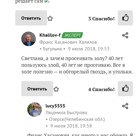
решает сам
✿
Ответить
3
Спасибо!
Khalilov-f
ЭКСПЕРТ
Франс Хасанович Халилов
Бугульма
9 июля 2018, 19:53
Светлана, а зачем просеивать золу? 40 лет
пользуюсь злой, 40 лет не просеиваю. Все в
золе полезно — и обгорелый гвоздь, и угольки.
✿
Ответить
4
Спасибо!
lucy5555
Людмила Быстрова
Озерск(Челябинская обл.)
9 июля 2018, 19:58
Франс Хасанович, как много у нас общего. Я