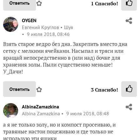
✿
Ответить
1
Спасибо!
OYGEN
Евгений Круглов
Шуя
9 июля 2018, 08:46
Взять старое ведро без дна. Закрепить вместо дна
сетку с мелкими ячейками. Насыпал и тряси или
вращай непосредственно в (или над) бочке для
хранения золы. Пыли существенно меньше!
У_Дачи!
✿
Ответить
3
Спасибо!
AlbinaZamazkina
Albina Zamazkina
9 июля 2018, 08:48
а я не только золу, но и компост просеиваю, и
травяные настои поцеживаю и где только не
использую эти ящики