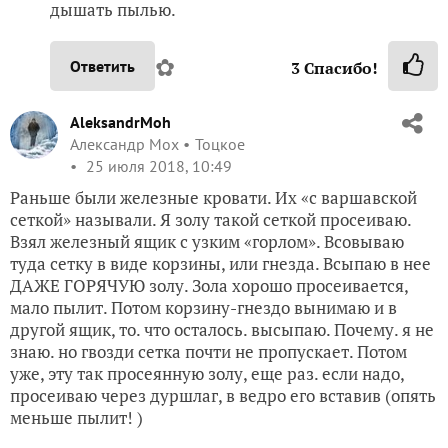
дышать пылью.
✿
Ответить
3
Спасибо!
AleksandrMoh
Александр Мох
Тоцкое
25 июля 2018, 10:49
Раньше были железные кровати. Их «с варшавской
сеткой» называли. Я золу такой сеткой просеиваю.
Взял железный ящик с узким «горлом». Всовываю
туда сетку в виде корзины, или гнезда. Всыпаю в нее
ДАЖЕ ГОРЯЧУЮ золу. Зола хорошо просеивается,
мало пылит. Потом корзину-гнездо вынимаю и в
другой ящик, то. что осталось. высыпаю. Почему. я не
знаю. но гвозди сетка почти не пропускает. Потом
уже, эту так просеянную золу, еще раз. если надо,
просеиваю через дуршлаг, в ведро его вставив (опять
меньше пылит! )