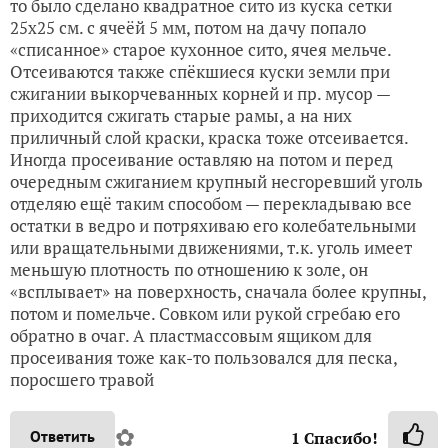
то было сделано квадратное сито из куска сетки
25х25 см. с ячеёй 5 мм, потом на дачу попало
«списанное» старое кухонное сито, ячея мельче.
Отсеиваются также спёкшиеся куски земли при
сжигании выкорчеванных корней и пр. мусор —
приходится сжигать старые рамы, а на них
приличный слой краски, краска тоже отсеивается.
Иногда просеивание оставляю на потом и перед
очередным сжиганием крупный несгоревший уголь
отделяю ещё таким способом — перекладываю все
остатки в ведро и потряхиваю его колебательными
или вращательными движениями, т.к. уголь имеет
меньшую плотность по отношению к золе, он
«всплывает» на поверхность, сначала более крупны,
потом и помельче. Совком или рукой сгребаю его
обратно в очаг. А пластмассовым ящиком для
просеивания тоже как-то пользовался для песка,
поросшего травой
✿
Ответить
1
Спасибо!