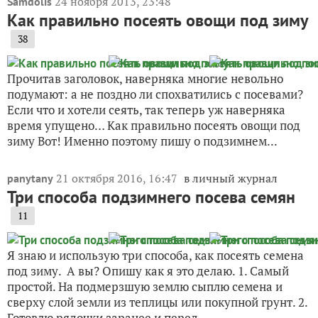
24 ноября 2013, 23:48
Samdolis
Как правильно посеять овощи под зиму
38
Прочитав заголовок, наверняка многие невольно
подумают: а не поздно ли спохватились с посевами?
Если что и хотели сеять, так теперь уж наверняка
время упущено… Как правильно посеять овощи под
зиму Вот! Именно поэтому пишу о подзимнем...
21 октября 2016, 16:47
в личный журнал
panytany
Три способа подзимнего посева семян
11
Я знаю и использую три способа, как посеять семена
под зиму. А вы? Опишу как я это делаю. 1. Самый
простой. На подмерзшую землю сыплю семена и
сверху слой земли из теплицы или покупной грунт. 2.
Готовлю рядочки заранее и перед...