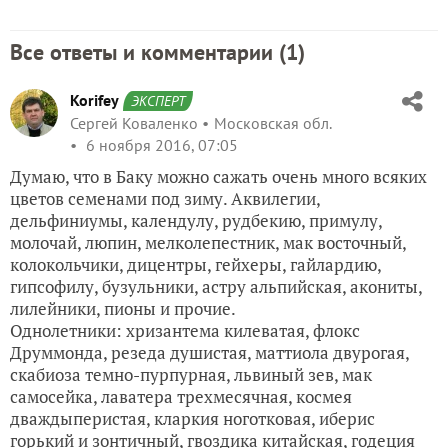
Все ответы и комментарии (
1
)
Korifey
ЭКСПЕРТ
Сергей Коваленко
Московская обл.
6 ноября 2016, 07:05
Думаю, что в Баку можно сажать очень много всяких
цветов семенами под зиму. Аквилегии,
дельфиниумы, календулу, рудбекию, примулу,
молочай, люпин, мелколепестник, мак восточный,
колокольчики, дицентры, гейхеры, гайлардию,
гипсофилу, бузульники, астру альпийская, акониты,
лилейники, пионы и прочие.
Однолетники: хризантема килеватая, флокс
Друммонда, резеда душистая, маттиола двурогая,
скабиоза темно-пурпурная, львиный зев, мак
самосейка, лаватера трехмесячная, космея
дваждыперистая, кларкия ноготковая, иберис
горький и зонтичный, гвоздика китайская, годеция