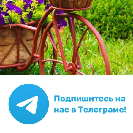
lukor
7 декабря 2014, 02:55
Чем быстро и эффективно согреться,
приезжая на холодную дачу
138
Речь пойдет о том, как обогреть в холода летний
дачный домик. То есть домик, не приспособленный
для зимнего проживания. Именно такой у меня, и я
поделюсь с вами, как согреваюсь в нем, приезжая
зимой на дачу. Как быстро и эффективно согреть...
Nataliya_Stepanova
23 ноября 2023, 17:51
Как отапливать дом электричеством с
умом — недорого и эффективно
Управлять теплом на даче или в частном доме
удаленно сейчас может каждый. Для этого не нужно
быть обладателем коттеджа с системой «умный дом»
где-то на Рублевке. Эффективное отопление на базе