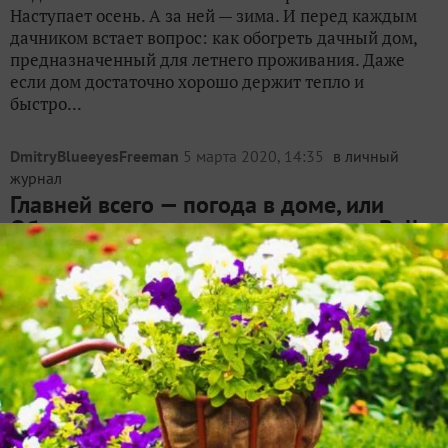
Наступает осень. А за ней — зима. И перед каждым
дачником встает вопрос: как обогреть дачный дом,
предназначенный для летнего проживания. Даже
если дом достаточно хорошо держит тепло и
быстро...
DmitryBlueeyesFreeman
5 марта 2020, 14:35
в личный
журнал
Главней всего — погода в доме, или
Обзор электрического конвектора Ballu
Evolution Transformer
2
Хорошо, когда отопление проведено, дома тепло и
уютно. А что делать, если нет центрального
отопления? Тогда на помощь приходят переносные
источники тепла. Такие, например, как
электрический конвектор Ballu Evolution
Transformer. Электрический...