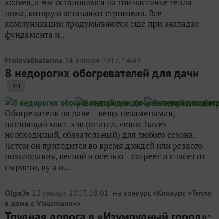
хозяев, а мы остановимся на той частичке тепла
дома, которую оставляют строители. Все
коммуникации продумываются еще при закладке
фундамента и...
FrolovaEkaterina
24 января 2017, 14:43
8 недорогих обогревателей для дачи
10
Обогреватель на даче – вещь незаменимая,
настоящий маст-хэв (от англ. «must-have» —
необходимый, обязательный) для любого сезона.
Летом он пригодится во время дождей или резкого
похолодания, весной и осенью – согреет и спасет от
сырости, ну а о...
OlgaDa
22 января 2017, 18:01
на конкурс «
Конкурс «Тепло
в доме с Viessmann»
»
Трудная дорога в «Изумрудный город»: