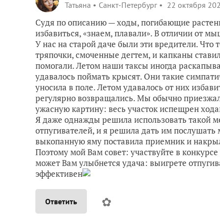
Татьяна
Санкт-Петербург
22 октября 202
Судя по описанию — ходы, погибающие растени
избавиться, «знаем, плавали». В отличии от мы
У нас на старой даче были эти вредители. Что 
тряпочки, смоченные дегтем, и капканы стави
помогали. Летом наши таксы иногда раскапыва
удавалось поймать крысят. Они такие симпати
уносила в поле. Летом удавалось от них избави
регулярно возвращались. Мы обычно приезжали 
ужасную картину: весь участок испещрен ход
Я даже однажды решила использовать такой ме
отпугивателей, и я решила дать им послушать 
выкопанную яму поставила приемник и накрыла
Поэтому мой Вам совет: участвуйте в конкурсе 
может Вам улыбнется удача: выигрете отпугив
эффективен
✿
Ответить