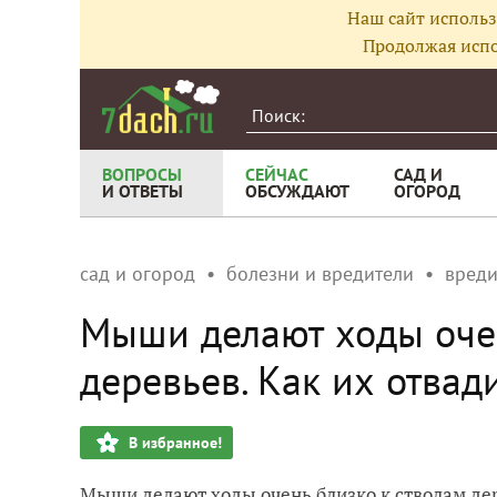
Наш сайт использ
Продолжая испо
ВОПРОСЫ
СЕЙЧАС
САД И
И ОТВЕТЫ
ОБСУЖДАЮТ
ОГОРОД
сад и огород
болезни и вредители
вреди
Мыши делают ходы очен
деревьев. Как их отвади
В избранное!
Мыши делают ходы очень близко к стволам дер