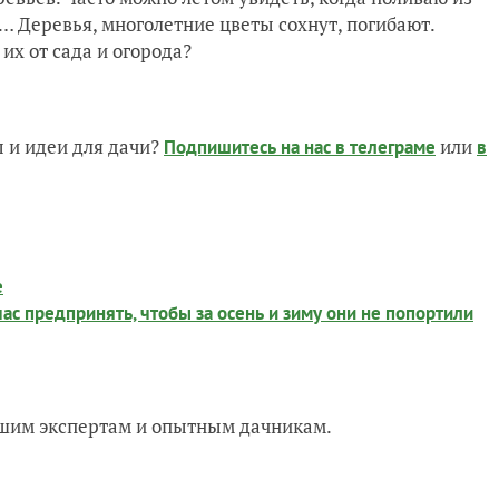
… Деревья, многолетние цветы сохнут, погибают.
 их от сада и огорода?
 и идеи для дачи?
или
Подпишитесь на нас
в телеграме
в
е
ас предпринять, чтобы за осень и зиму они не попортили
нашим экспертам и опытным дачникам.