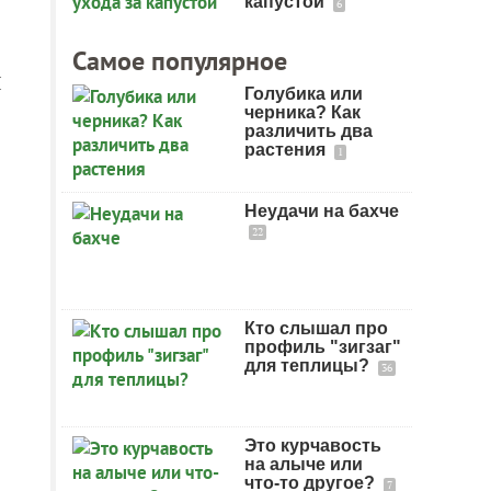
капустой
6
Самое популярное
И
Голубика или
черника? Как
различить два
растения
1
Неудачи на бахче
22
Кто слышал про
профиль "зигзаг"
для теплицы?
36
Это курчавость
на алыче или
что-то другое?
7