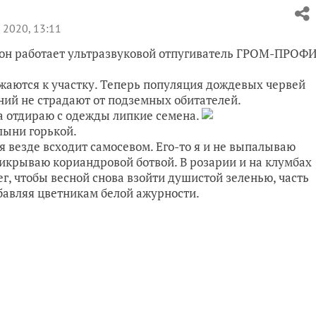
 2020, 13:11
езон работает ультразвуковой отпугиватель ГРОМ-ПРОФ
жаются к участку. Теперь популяция дождевых червей
ений не страдают от подземных обитателей.
ма отдираю с одежды липкие семена.
лыни горькой.
я везде всходит самосевом. Его-то я и не выпалываю
рикрываю кориандровой ботвой. В розарии и на клумбах
ег, чтобы весной снова взойти душистой зеленью, часть
обавляя цветникам белой ажурности.