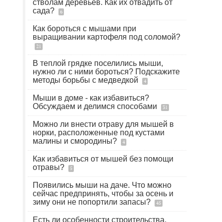
стволам деревьев. Как их отвадить от
сада?
6
Как бороться с мышами при
выращивании картофеля под соломой?
21
В теплой грядке поселились мыши,
нужно ли с ними бороться? Подскажите
методы борьбы с медведкой
4
Мыши в доме - как избавиться?
Обсуждаем и делимся способами
31
Можно ли внести отраву для мышей в
норки, расположенные под кустами
малины и смородины?
4
Как избавиться от мышей без помощи
отравы?
5
Появились мыши на даче. Что можно
сейчас предпринять, чтобы за осень и
зиму они не попортили запасы?
45
Есть ли особенности строительства,