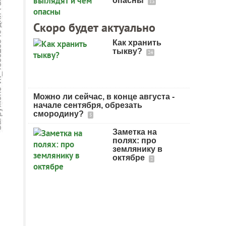
опасны
13
Скоро будет актуально
Как хранить
тыкву?
24
Можно ли сейчас, в конце августа -
начале сентября, обрезать
смородину?
5
Заметка на
полях: про
землянику в
октябре
2