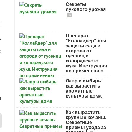
Секреты
лукового урожая
98
.
и
Препарат
е
"Коллайдер" для
защиты сада и
огорода от
й
гусениц и
колорадского
жука. Инструкция
по применению
Лавр и имбирь:
как вырастить
ароматные
культуры дома
н
Как вырастить
крупные кочаны.
Секретные
приемы ухода за