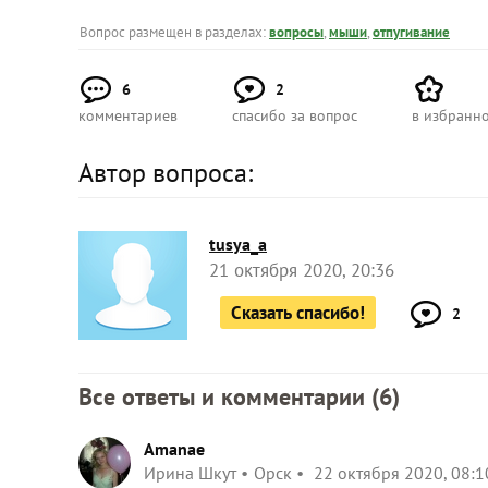
Вопрос размещен в разделах:
вопросы
,
мыши
,
отпугивание
6
2
комментариев
спасибо за вопрос
в избранн
Автор вопроса:
tusya_a
21 октября 2020, 20:36
Сказать спасибо!
2
Все ответы и комментарии (
6
)
Amanae
Ирина Шкут
Орск
22 октября 2020, 08:1