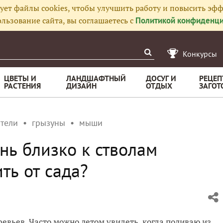
ует файлы cookies, чтобы улучшить работу и повысить эфф
льзование сайта, вы соглашаетесь с
Политикой конфиденци
Конкурсы
ЦВЕТЫ И
ЛАНДШАФТНЫЙ
ДОСУГ И
РЕЦЕП
РАСТЕНИЯ
ДИЗАЙН
ОТДЫХ
ЗАГОТ
тели
грызуны
мыши
ь близко к стволам
ть от сада?
евьев. Часто можно летом увидеть, когда поливаю из