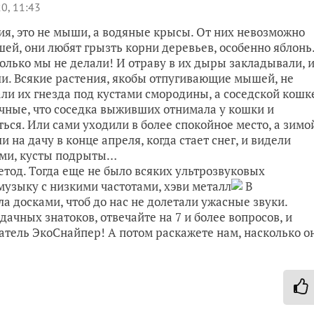
0, 11:43
я, это не мыши, а водяные крысы. От них невозможно
шей, они любят грызть корни деревьев, особенно яблонь
только мы не делали! И отраву в их дыры закладывали, 
ли. Всякие растения, якобы отпугивающие мышей, не
ли их гнезда под кустами смородины, а соседской кошк
чные, что соседка выживших отнимала у кошки и
ться. Или сами уходили в более спокойное место, а зимо
на дачу в конце апреля, когда стает снег, и видели
ами, кусты подрыты…
тод. Тогда еще не было всяких ультрозвуковых
музыку с низкими частотами, хэви металл
В
 досками, чтоб до нас не долетали ужасные звуки.
дачных знатоков, отвечайте на 7 и более вопросов, и
атель ЭкоСнайпер! А потом раскажете нам, насколько о