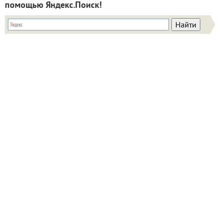
помощью Яндекс.Поиск!
ИНН: 9715003782 КПП: 771501001 ОГРН:
5147746293448
Email:
info@7dach.ru
Тел: +7 (916) 710-7449 (семена не продаем!)
Главная страница
Сейчас публикуют
Сейчас обсуждают
Дачные вопросы
Помощь
Все товары
Все фото