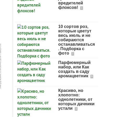
вредителей
флоксов!
1
10 сортов роз,
которые цветут
весь июль и не
собираются
останавливаться
. Подборка с
фото
7
Парфюмерный
набор, или Как
создать в саду
аромацветник
9
Красиво, но
хлопотно:
однолетники, от
которых дачники
устали
2