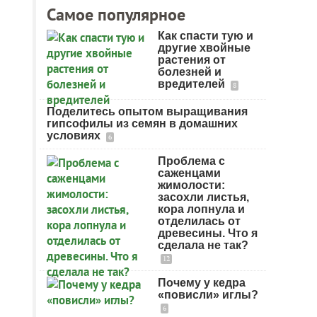
Самое популярное
Как спасти тую и
другие хвойные
растения от
болезней и
вредителей
8
Поделитесь опытом выращивания
гипсофилы из семян в домашних
условиях
6
Проблема с
саженцами
жимолости:
засохли листья,
кора лопнула и
отделилась от
древесины. Что я
сделала не так?
12
Почему у кедра
«повисли» иглы?
6