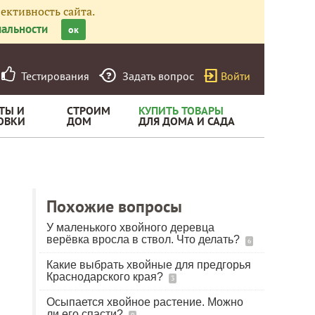
ективность сайта.
альности
ок
Тестирования
Задать вопрос
Войти
ТЫ И
СТРОИМ
КУПИТЬ ТОВАРЫ
ОВКИ
ДОМ
ДЛЯ ДОМА И САДА
Похожие вопросы
У маленького хвойного деревца
верёвка вросла в ствол. Что делать?
6
Какие выбрать хвойные для предгорья
Краснодарского края?
3
Осыпается хвойное растение. Можно
ли его спасти?