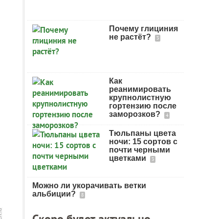
Почему глициния
не растёт?
3
Как
реанимировать
крупнолистную
гортензию после
заморозков?
4
Тюльпаны цвета
ночи: 15 сортов с
почти черными
цветками
3
Можно ли укорачивать ветки
альбиции?
8
Скоро будет актуально