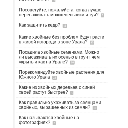
9
Посоветуйте, пожалуйста, когда лучше
пересаживать можжевельники и туи?
2
Как защитить кедр?
13
Какие хвойные без проблем будут расти
в живой изгороди в зоне Урала?
40
Посадила хвойные семенами. Можно
ли высаживать их осенью в грунт, чем
укрыть и как на Урале?
10
Порекомендуйте хвойные растения для
Южного Урала
23
Какие из хвойных деревьев с синей
хвоей растут быстрее?
4
Как правильно ухаживать за сеянцами
хвойных, выращенных из семян?
18
Как называются хвойные на
фотографиях?
2