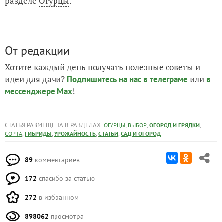
разделе
Огурцы
.
От редакции
Хотите каждый день получать полезные советы и
идеи для дачи?
или
Подпишитесь на нас
в телеграме
в
!
мессенджере Max
СТАТЬЯ РАЗМЕЩЕНА В РАЗДЕЛАХ:
,
,
,
ОГУРЦЫ
ВЫБОР
ОГОРОД И ГРЯДКИ
,
,
,
,
СОРТА
ГИБРИДЫ
УРОЖАЙНОСТЬ
СТАТЬИ
САД И ОГОРОД
89
комментариев
172
спасибо за статью
272
в избранном
898062
просмотра