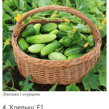
Лукошко с огурцами
4. 'Крепыш' F1