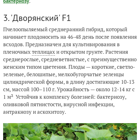
.
бактериозу
3. 'Дворянский' F1
Пчелоопыляемый среднеранний гибрид, который
начинает плодоносить на 46-48 день после появления
всходов. Предназначен для культивирования в
пленочных
теплицах
и открытом грунте. Растения
среднерослые, средневетвистые, с преимущественно
женским типом цветения. Плоды — короткие, светло-
зеленые, белошипые, мелкобугорчатые зеленцы
цилиндрической формы, в длину достигающие 10-13
см, массой 100–110 г. Урожайность — около 12-14 кг с
1 м² Устойчив к комплексу болезней: бактериозу,
оливковой пятнистости, вирусной инфекции,
антракнозу и аскохитозу.