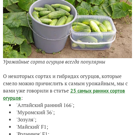
Урожайные сорта огурцов всегда популярны
О некоторых сортах и гибридах огурцов, которые
смело можно причислить к самым урожайным, мы с
вами уже говорили в статье
25 самых ранних сортов
:
огурцов
'Алтайский ранний 166';
'Муромский 36';
'Зозуля';
'Майский' F1;
'Родничок' F1;