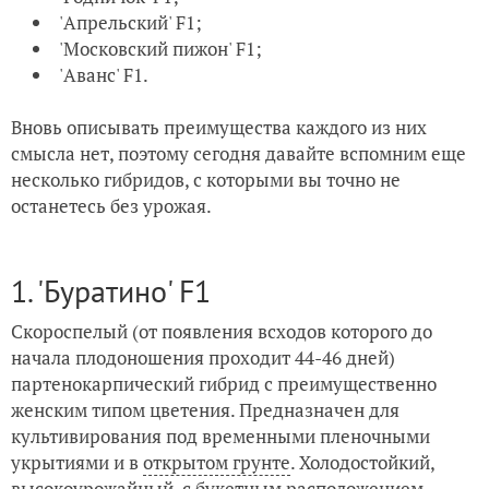
'Апрельский' F1;
'Московский пижон' F1;
'Аванс' F1.
Вновь описывать преимущества каждого из них
смысла нет, поэтому сегодня давайте вспомним еще
несколько гибридов, с которыми вы точно не
останетесь без урожая.
1. 'Буратино' F1
Скороспелый (от появления всходов которого до
начала плодоношения проходит 44-46 дней)
партенокарпический гибрид с преимущественно
женским типом цветения. Предназначен для
культивирования под временными пленочными
укрытиями и в
открытом грунте
. Холодостойкий,
высокоурожайный, с букетным расположением