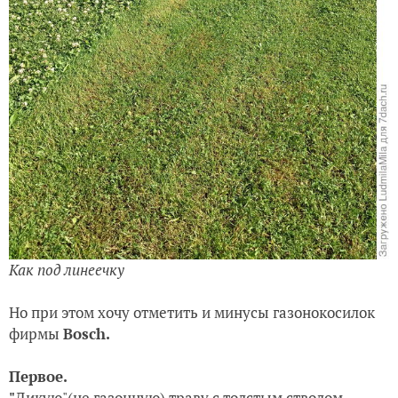
Как под линеечку
Но при этом хочу отметить и минусы газонокосилок
фирмы
Bosch.
Первое.
"
Дикую"(не газонную) траву с толстым стволом