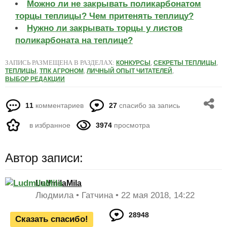
Можно ли не закрывать поликарбонатом
торцы теплицы? Чем притенять теплицу?
Нужно ли закрывать торцы у листов
поликарбоната на теплице?
ЗАПИСЬ РАЗМЕЩЕНА В РАЗДЕЛАХ:
,
,
КОНКУРСЫ
СЕКРЕТЫ ТЕПЛИЦЫ
,
,
,
ТЕПЛИЦЫ
ТПК АГРОНОМ
ЛИЧНЫЙ ОПЫТ ЧИТАТЕЛЕЙ
ВЫБОР РЕДАКЦИИ
11
комментариев
27
спасибо за запись
в избранное
3974
просмотра
Автор записи:
LudmilaMila
Людмила
Гатчина
22 мая 2018, 14:22
28948
Сказать спасибо!