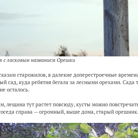
я с ласковым названием Орешки
сказам старожилов, в далекие доперестроечные времен
ый сад, куда ребятня бегала за лесными орехами. Сада то
ие осталось.
м, лещина тут растет повсюду, кусты можно повстречать и
соседа справа — огромный, выше дома, старый орешник.