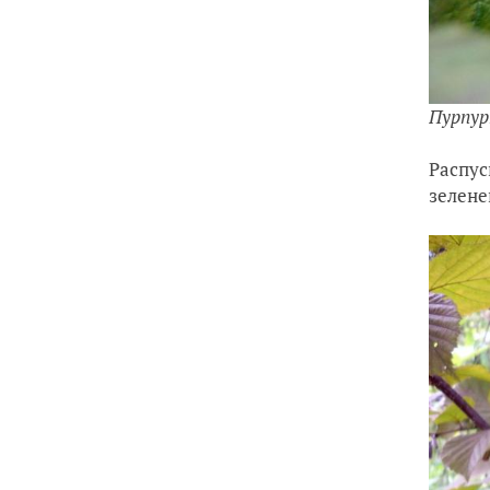
Пурпур
Распус
зелене