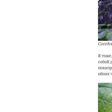
Соседс
Я тоже
собой 
покапр
обоих 