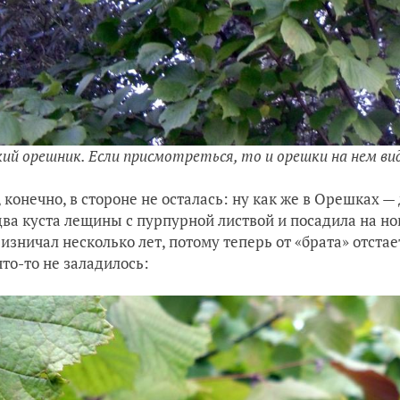
кий орешник. Если присмотреться, то и орешки на нем ви
, конечно, в стороне не осталась: ну как же в Орешках —
два куста лещины с пурпурной листвой и посадила на но
изничал несколько лет, потому теперь от «брата» отстае
что-то не заладилось: