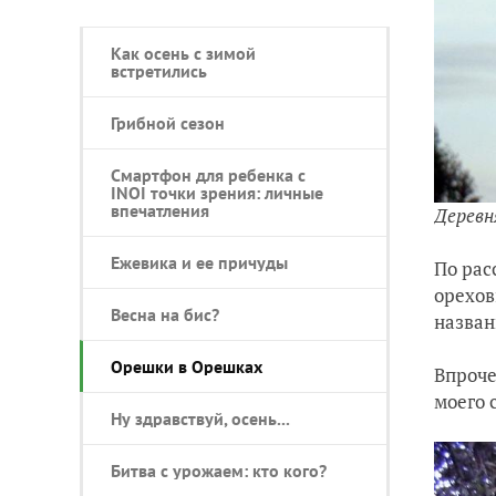
Как осень с зимой
встретились
Грибной сезон
Смартфон для ребенка с
INOI точки зрения: личные
впечатления
Деревн
Ежевика и ее причуды
По рас
орехов
Весна на бис?
назван
Орешки в Орешках
Впроче
моего 
Ну здравствуй, осень...
Битва с урожаем: кто кого?