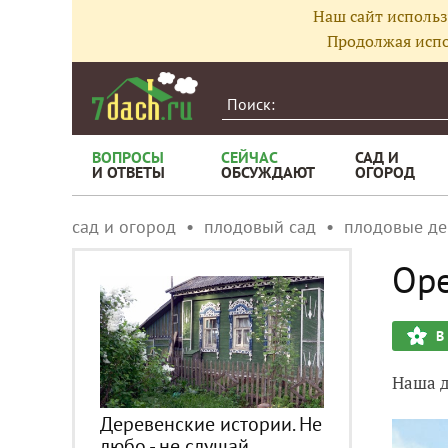
Наш сайт использ
Продолжая испо
ВОПРОСЫ
СЕЙЧАС
САД И
И ОТВЕТЫ
ОБСУЖДАЮТ
ОГОРОД
сад и огород
плодовый сад
плодовые де
Ор
В
Наша д
Деревенские истории. Не
любо - не слушай...