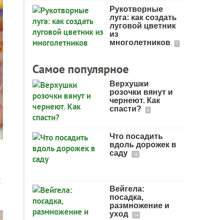
Рукотворные
луга: как создать
луговой цветник
из
многолетников
7
Самое популярное
Верхушки
розочки вянут и
чернеют. Как
спасти?
6
Что посадить
вдоль дорожек в
саду
16
ы
Вейгела:
посадка,
размножение и
уход
14