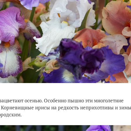
з зацветают осенью. Особенно пышно эти многолетние
и. Корневищные ирисы на редкость неприхотливы и зим
ородским.