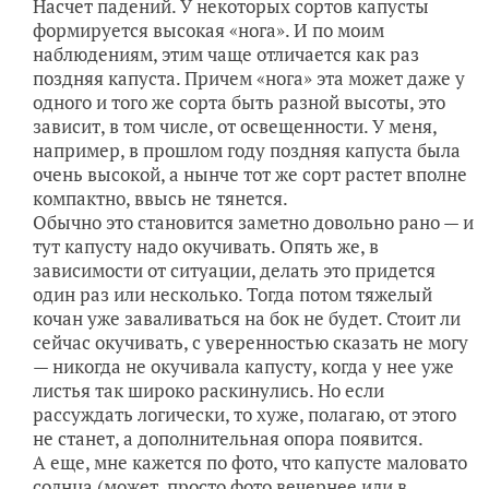
Насчет падений. У некоторых сортов капусты
формируется высокая «нога». И по моим
наблюдениям, этим чаще отличается как раз
поздняя капуста. Причем «нога» эта может даже у
одного и того же сорта быть разной высоты, это
зависит, в том числе, от освещенности. У меня,
например, в прошлом году поздняя капуста была
очень высокой, а нынче тот же сорт растет вполне
компактно, ввысь не тянется.
Обычно это становится заметно довольно рано — и
тут капусту надо окучивать. Опять же, в
зависимости от ситуации, делать это придется
один раз или несколько. Тогда потом тяжелый
кочан уже заваливаться на бок не будет. Стоит ли
сейчас окучивать, с уверенностью сказать не могу
— никогда не окучивала капусту, когда у нее уже
листья так широко раскинулись. Но если
рассуждать логически, то хуже, полагаю, от этого
не станет, а дополнительная опора появится.
А еще, мне кажется по фото, что капусте маловато
солнца (может, просто фото вечернее или в