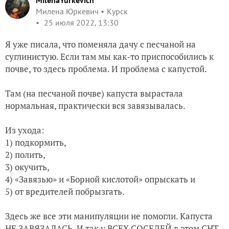
MilenaYurkevich
Милена Юркевич
Курск
25 июля 2022, 13:30
Я уже писала, что поменяла дачу с песчаной на
суглинистую. Если там мы как-то приспособились к
почве, то здесь проблема. И проблема с капустой.
Там (на песчаной почве) капуста вырастала
нормальная, практически вся завязывалась.
Из ухода:
1) подкормить,
2) полить,
3) окучить,
4) «Завязью» и «Борной кислотой» опрыскать и
5) от вредителей побрызгать.
Здесь же все эти манипуляции не помогли. Капуста
НЕ ЗАВЯЗАЛАСЬ. И так у ВСЕХ СОСЕДЕЙ в этом СНТ.