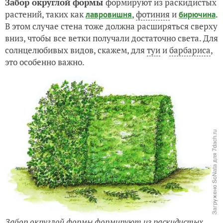
Забор округлой формы
формируют из раскидистых
растений, таких как
,
фотиния
и
.
лавровишня
бирючина
В этом случае стена тоже должна расширяться сверху
вниз, чтобы все ветки получали достаточно света. Для
солнцелюбивых видов, скажем, для
туи
и
барбариса
,
это особенно важно.
Забор округлой формы формируют из раскидистых