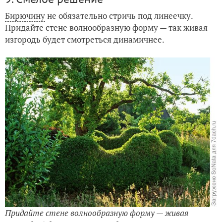
Бирючину
не обязательно стричь под линеечку.
Придайте стене волнообразную форму — так живая
изгородь будет смотреться динамичнее.
Придайте стене волнообразную форму — живая