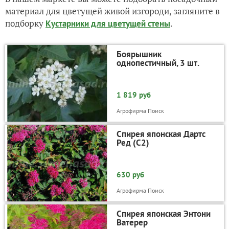
материал для цветущей живой изгороди, загляните в
подборку
.
Кустарники для цветущей стены
Боярышник
однопестичный, 3 шт.
1 819 руб
Агрофирма Поиск
Спирея японская Дартс
Ред (С2)
630 руб
Агрофирма Поиск
Спирея японская Энтони
Ватерер