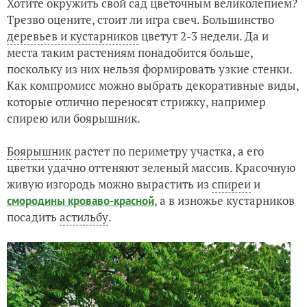
Хотите окружить свой сад цветочным великолепием?
Трезво оцените, стоит ли игра свеч. Большинство
деревьев и кустарников
цветут 2-3 недели. Да и
места таким растениям понадобится больше,
поскольку из них нельзя формировать узкие стенки.
Как компромисс можно выбрать декоративные виды,
которые отлично переносят стрижку, например
спирею или боярышник.
Боярышник
растет по периметру участка, а его
цветки удачно оттеняют зеленый массив. Красочную
живую изгородь можно вырастить из
спиреи
и
, а в изножье кустарников
смородины кроваво-красной
посадить
астильбу
.